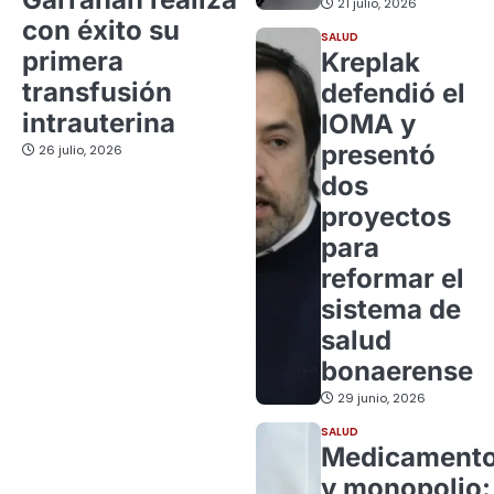
21 julio, 2026
con éxito su
SALUD
primera
Kreplak
transfusión
defendió el
intrauterina
IOMA y
presentó
26 julio, 2026
dos
proyectos
para
reformar el
sistema de
salud
bonaerense
29 junio, 2026
SALUD
Medicament
y monopolio: