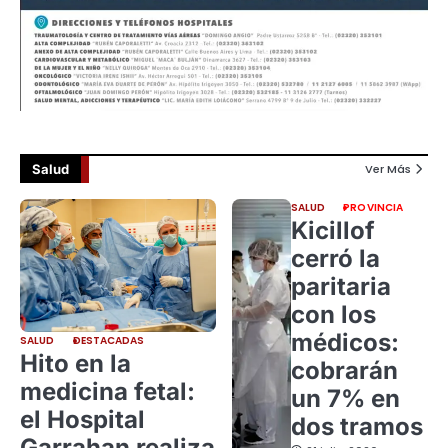
Salud
Ver Más
SALUD
PROVINCIA
Kicillof
cerró la
paritaria
con los
médicos:
SALUD
DESTACADAS
Hito en la
cobrarán
medicina fetal:
un 7% en
el Hospital
dos tramos
Garrahan realiza