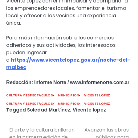
Vicente López con el fin impulsar y acompañar a
los emprendedores locales, fomentar el turismo
local y ofrecer a los vecinos una experiencia
única.
Para más información sobre los comercios
adheridos y sus actividades, los interesados
pueden ingresar
a
https://www.vicentelopez.gov.
ar/noche-del-
malbec
Redacción: Informe Norte / www.informenorte.com.ar
CULTURA Y ESPECTÁCULOS
MUNICIPIOS
VICENTE LOPEZ
CULTURA Y ESPECTÁCULOS
MUNICIPIOS
VICENTE LOPEZ
Tagged
Soledad Martínez
,
Vicente lopez
El arte y la cultura brillaron
Avanzan las obras
Navegación
en la primera edición de
públicas para