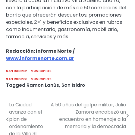
llevará a cabo la iniciativa Villa Adelina Ahorra,
con la participación de más de 50 comercios del
barrio que ofrecerán descuentos, promociones
especiales, 2×1 y beneficios exclusivos en rubros
como indumentaria, gastronomía, mobiliario,
farmacia, servicios y más.
Redacción: Informe Norte /
www.informenorte.com.ar
SAN ISIDRO
MUNICIPIOS
SAN ISIDRO
MUNICIPIOS
Tagged
Ramon Lanús
,
San Isidro
La Ciudad
A 50 años del golpe militar, Julio
Navegación
avanza con el
Zamora encabezó un
de
plan de
encuentro en homenaje a la
ordenamiento
memoria y la democracia
entradas
de la Villa 31