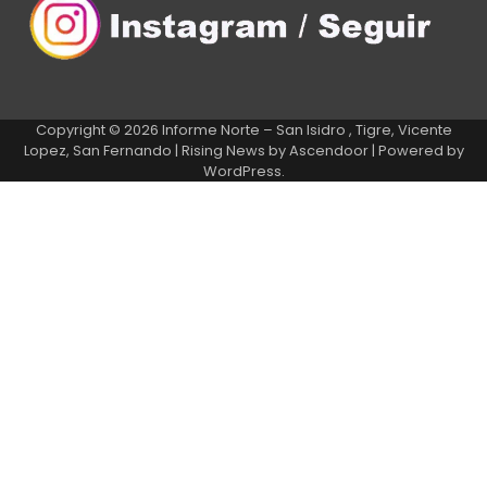
Copyright © 2026
Informe Norte – San Isidro , Tigre, Vicente
Lopez, San Fernando
| Rising News by
Ascendoor
| Powered by
WordPress
.