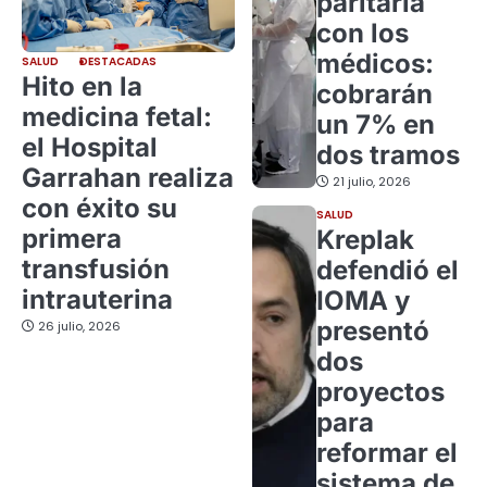
paritaria
con los
médicos:
SALUD
DESTACADAS
Hito en la
cobrarán
medicina fetal:
un 7% en
el Hospital
dos tramos
Garrahan realiza
21 julio, 2026
con éxito su
SALUD
primera
Kreplak
transfusión
defendió el
intrauterina
IOMA y
presentó
26 julio, 2026
dos
proyectos
para
reformar el
sistema de