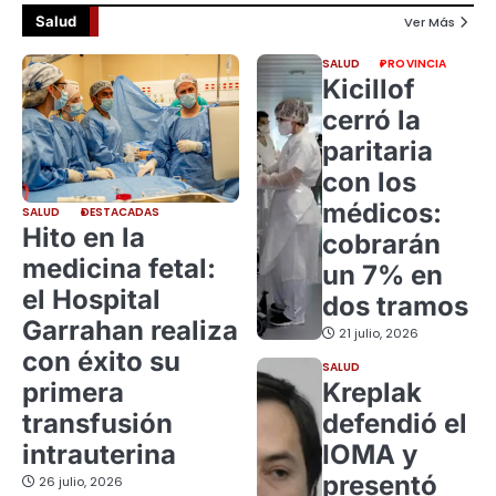
Salud
Ver Más
SALUD
PROVINCIA
Kicillof
cerró la
paritaria
con los
médicos:
SALUD
DESTACADAS
Hito en la
cobrarán
medicina fetal:
un 7% en
el Hospital
dos tramos
Garrahan realiza
21 julio, 2026
con éxito su
SALUD
primera
Kreplak
transfusión
defendió el
intrauterina
IOMA y
presentó
26 julio, 2026