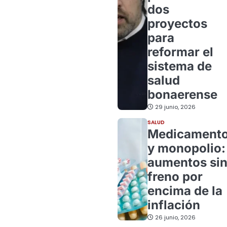
dos
proyectos
para
reformar el
sistema de
salud
bonaerense
29 junio, 2026
SALUD
Medicament
y monopolio:
aumentos si
freno por
encima de la
inflación
26 junio, 2026