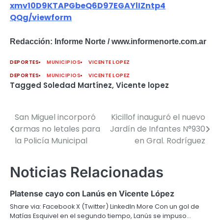
xmv10D9KTAPGbeQ6D97EGAYlIZntp4
QQg/viewform
Redacción: Informe Norte / www.informenorte.com.ar
DEPORTES
MUNICIPIOS
VICENTE LOPEZ
DEPORTES
MUNICIPIOS
VICENTE LOPEZ
Tagged
Soledad Martínez
,
Vicente lopez
San Miguel incorporó
Kicillof inauguró el nuevo
Navegación
armas no letales para
Jardín de Infantes N°930
de
la Policía Municipal
en Gral. Rodríguez
entradas
Noticias Relacionadas
Platense cayo con Lanús en Vicente López
Share via: Facebook X (Twitter) LinkedIn More Con un gol de
Matías Esquivel en el segundo tiempo, Lanús se impuso…