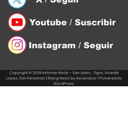
Copyright © 2026
Informe Norte – San Isidro , Tigre, Vicente
Lopez, San Fernando
| Rising News by
Ascendoor
| Powered by
WordPress
.