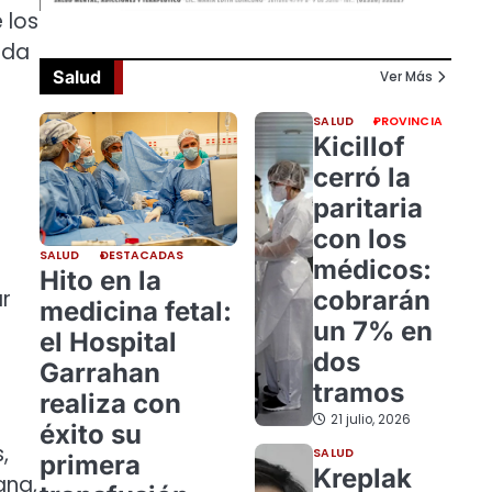
 los
ada
Salud
Ver Más
SALUD
PROVINCIA
Kicillof
cerró la
paritaria
con los
SALUD
DESTACADAS
médicos:
Hito en la
cobrarán
r
medicina fetal:
un 7% en
el Hospital
dos
Garrahan
tramos
realiza con
21 julio, 2026
éxito su
,
SALUD
primera
Kreplak
ana,