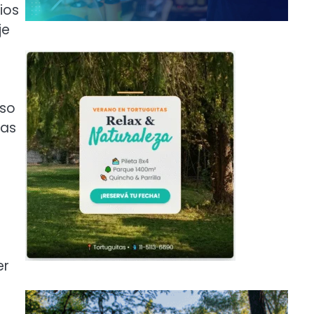
ios
je
uso
las
er