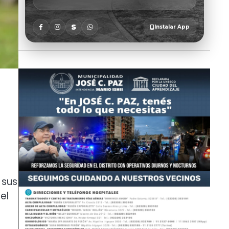
 sus
el