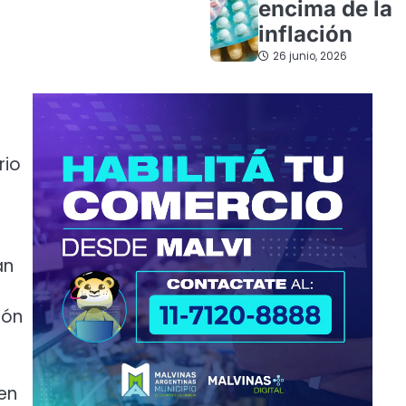
encima de la
inflación
26 junio, 2026
rio
án
ión
en