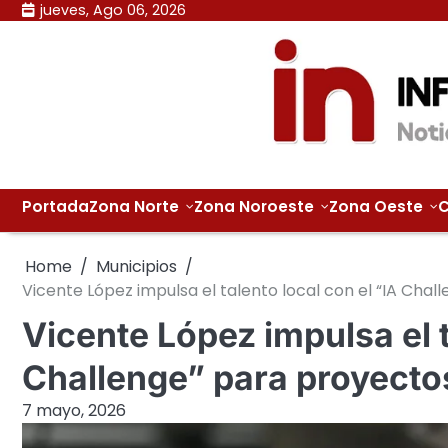
Skip
jueves, Ago 06, 2026
to
content
Portada
Zona Norte
Zona Noroeste
Zona Oeste
C
Home
Municipios
Vicente López impulsa el talento local con el “IA Chall
Vicente López impulsa el t
Challenge” para proyectos 
7 mayo, 2026