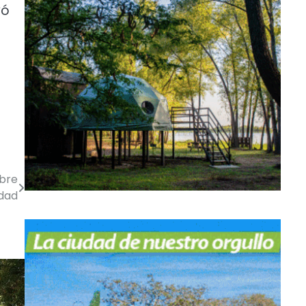
yó
obre
udad