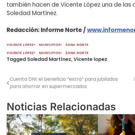
también hacen de Vicente López una de las c
Soledad Martínez.
Redacción: Informe Norte /
www.informenor
VICENTE LOPEZ
MUNICIPIOS
ZONA NORTE
VICENTE LOPEZ
MUNICIPIOS
ZONA NORTE
Tagged
Soledad Martínez
,
Vicente lopez
Cuenta DNI: el beneficio “extra” para jubilados
Navegación
para ahorrar en supermercados
de
entradas
Noticias Relacionadas