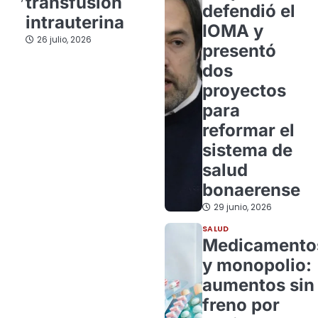
transfusión
defendió el
intrauterina
IOMA y
26 julio, 2026
presentó
dos
proyectos
para
reformar el
sistema de
salud
bonaerense
29 junio, 2026
SALUD
Medicamento
y monopolio:
aumentos sin
freno por