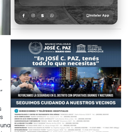
.
”
s
os
 una