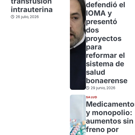
transfusión
defendió el
intrauterina
IOMA y
26 julio, 2026
presentó
dos
proyectos
para
reformar el
sistema de
salud
bonaerense
29 junio, 2026
SALUD
Medicamento
y monopolio:
aumentos sin
freno por