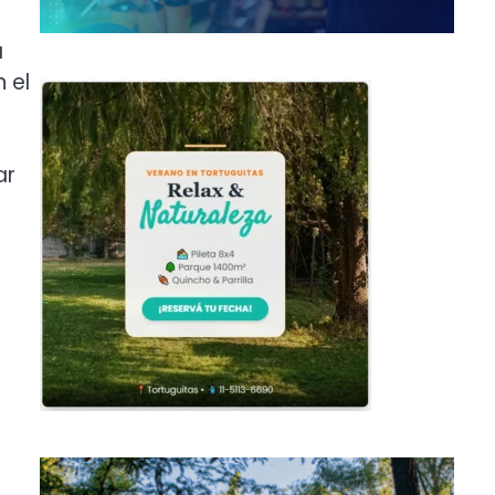
a
 el
ar