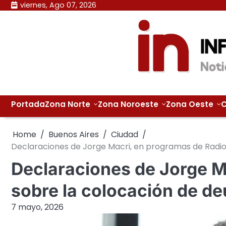
Skip
viernes, Ago 07, 2026
to
content
Portada
Zona Norte
Zona Noroeste
Zona Oeste
C
Home
Buenos Aires
Ciudad
Declaraciones de Jorge Macri, en programas de Radio
Declaraciones de Jorge M
sobre la colocación de de
7 mayo, 2026