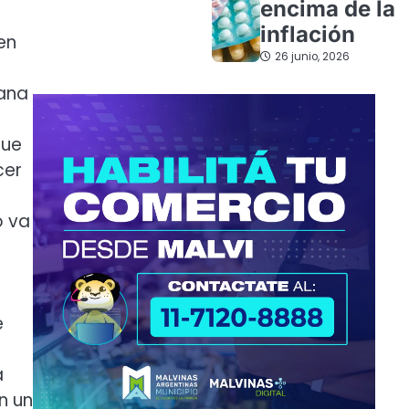
encima de la
inflación
en
26 junio, 2026
mana
que
cer
o va
e
a
n un