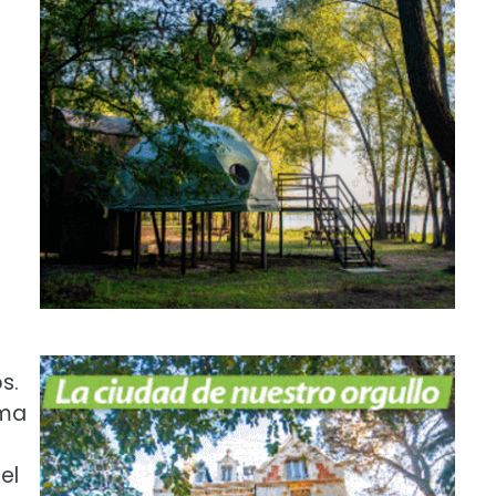
s.
sma
el