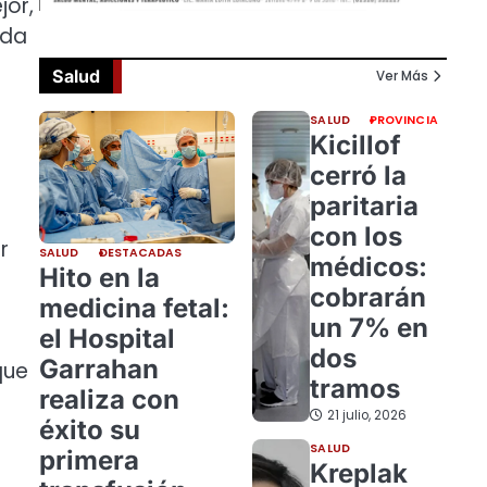
jor,
uda
Salud
Ver Más
SALUD
PROVINCIA
Kicillof
cerró la
paritaria
con los
r
SALUD
DESTACADAS
médicos:
Hito en la
cobrarán
medicina fetal:
un 7% en
el Hospital
dos
Garrahan
que
tramos
realiza con
21 julio, 2026
éxito su
SALUD
primera
Kreplak