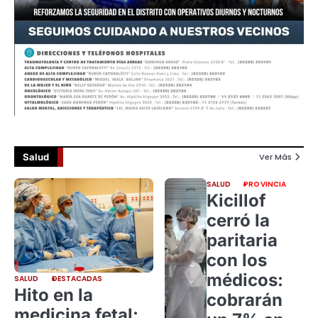
Salud
Ver Más
SALUD
PROVINCIA
Kicillof
cerró la
paritaria
con los
médicos:
SALUD
DESTACADAS
Hito en la
cobrarán
medicina fetal: