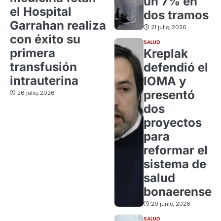
un 7% en
el Hospital
dos tramos
Garrahan realiza
21 julio, 2026
con éxito su
SALUD
primera
Kreplak
transfusión
defendió el
intrauterina
IOMA y
presentó
26 julio, 2026
dos
proyectos
para
reformar el
sistema de
salud
bonaerense
29 junio, 2026
SALUD