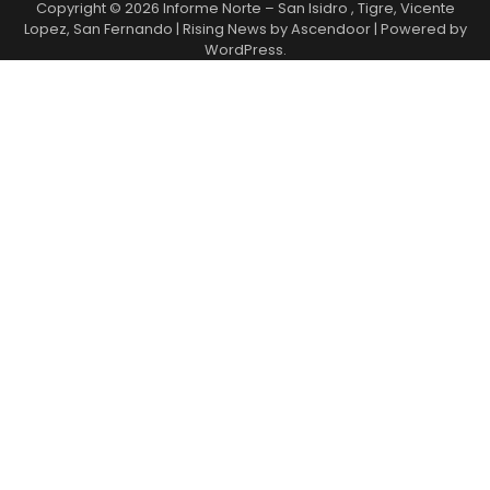
Copyright © 2026
Informe Norte – San Isidro , Tigre, Vicente
Lopez, San Fernando
| Rising News by
Ascendoor
| Powered by
WordPress
.