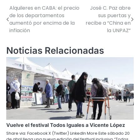
Alquileres en CABA: el precio
José C. Paz abre
Navegación
de los departamentos
sus puertas y
de
aumentó por encima de la
recibe a “China en
inflación
la UNPAZ”
entradas
Noticias Relacionadas
Vuelve el festival Todos Iguales a Vicente López
Share via: Facebook X (Twitter) LinkedIn More Este sábado 20
de abril llega una nueva edición del festival inclusivo “Todos…