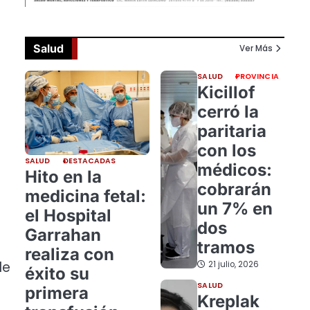
Salud
Ver Más
SALUD
PROVINCIA
Kicillof
cerró la
paritaria
con los
SALUD
DESTACADAS
médicos:
Hito en la
cobrarán
medicina fetal:
un 7% en
el Hospital
dos
Garrahan
tramos
realiza con
de
21 julio, 2026
éxito su
SALUD
primera
Kreplak