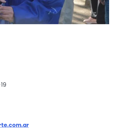
-19
te.com.ar