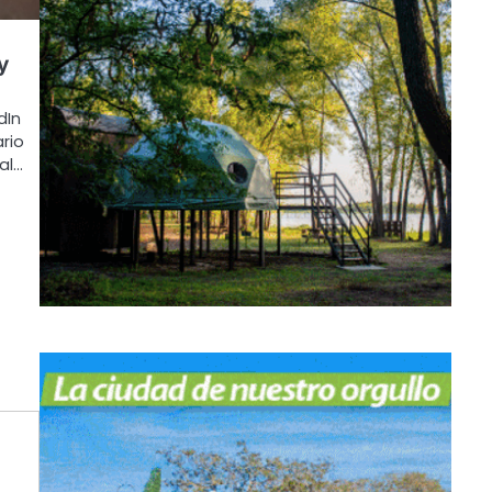
y
dIn
rio
al…