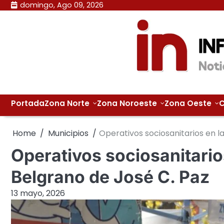
Skip
domingo, Ago 09, 2026
to
content
Portada
Zona Norte
Zona Noroeste
Zona Oeste
C
Home
Municipios
Operativos sociosanitarios en l
Operativos sociosanitario
Belgrano de José C. Paz
13 mayo, 2026