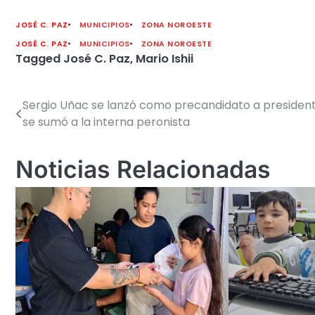
JOSÉ C. PAZ
MUNICIPIOS
ZONA NOROESTE
JOSÉ C. PAZ
MUNICIPIOS
ZONA NOROESTE
Tagged
José C. Paz
,
Mario Ishii
Sergio Uñac se lanzó como precandidato a presiden
Navegación
se sumó a la interna peronista
de
entradas
Noticias Relacionadas