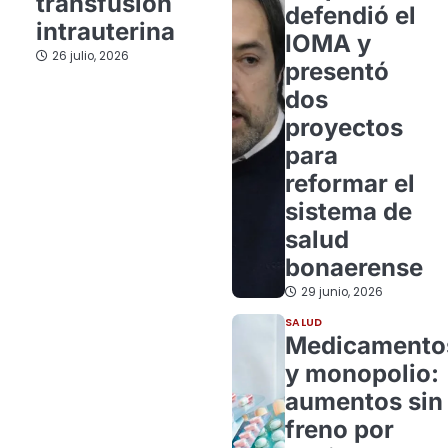
transfusión
defendió el
intrauterina
IOMA y
26 julio, 2026
presentó
dos
proyectos
para
reformar el
sistema de
salud
bonaerense
29 junio, 2026
SALUD
Medicamento
y monopolio:
aumentos sin
freno por