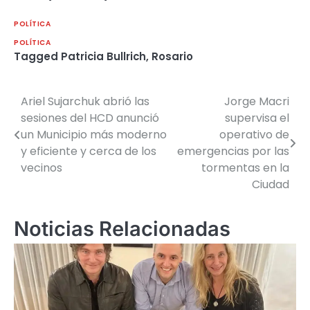
POLÍTICA
POLÍTICA
Tagged
Patricia Bullrich
,
Rosario
Ariel Sujarchuk abrió las
Jorge Macri
Navegación
sesiones del HCD anunció
supervisa el
de
un Municipio más moderno
operativo de
y eficiente y cerca de los
emergencias por las
entradas
vecinos
tormentas en la
Ciudad
Noticias Relacionadas