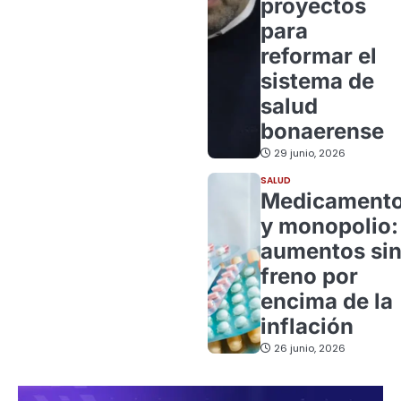
proyectos
para
reformar el
sistema de
salud
bonaerense
29 junio, 2026
SALUD
Medicament
y monopolio:
aumentos si
freno por
encima de la
inflación
26 junio, 2026