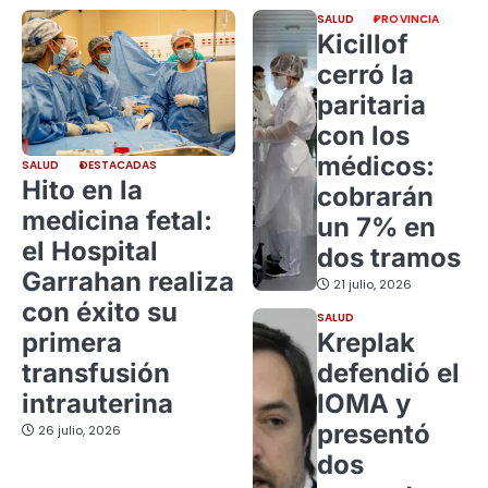
SALUD
PROVINCIA
Kicillof
cerró la
paritaria
con los
médicos:
SALUD
DESTACADAS
Hito en la
cobrarán
medicina fetal:
un 7% en
el Hospital
dos tramos
Garrahan realiza
21 julio, 2026
con éxito su
SALUD
primera
Kreplak
transfusión
defendió el
intrauterina
IOMA y
presentó
26 julio, 2026
dos