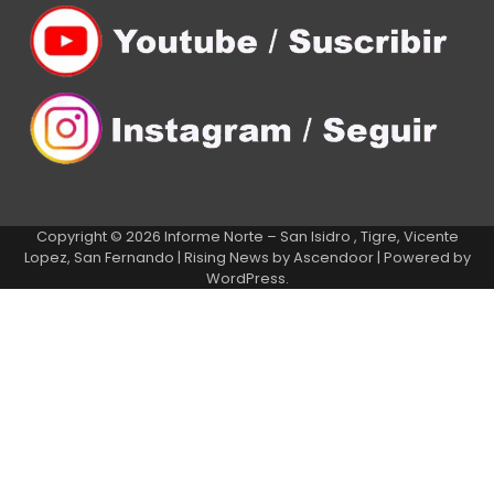
Copyright © 2026
Informe Norte – San Isidro , Tigre, Vicente
Lopez, San Fernando
| Rising News by
Ascendoor
| Powered by
WordPress
.