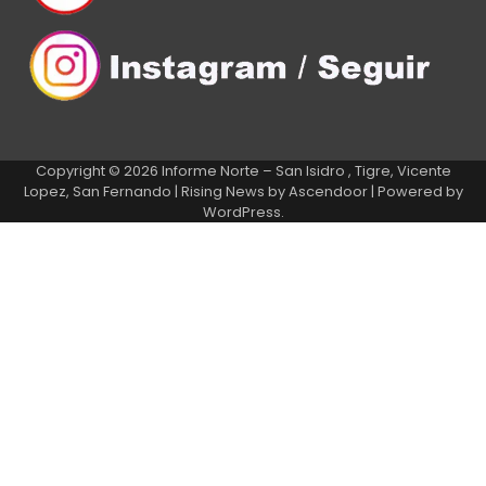
Copyright © 2026
Informe Norte – San Isidro , Tigre, Vicente
Lopez, San Fernando
| Rising News by
Ascendoor
| Powered by
WordPress
.