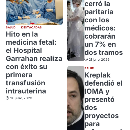
cerró la
paritaria
con los
médicos:
SALUD
DESTACADAS
Hito en la
cobrarán
medicina fetal:
un 7% en
el Hospital
dos tramos
Garrahan realiza
21 julio, 2026
con éxito su
SALUD
primera
Kreplak
transfusión
defendió el
intrauterina
IOMA y
presentó
26 julio, 2026
dos
proyectos
para