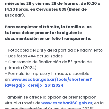
miércoles 26 y viernes 28 de febrero, de 10.30 a
14.30 horas, en Cervantes 635 (Belén de
Escobar).
Para completar el trámite, la familia o los
tutores deben presentar la siguiente
documentación en un folio transparente:
– Fotocopia del DNI y de la partida de nacimiento
– Dos fotos 4×4 actualizadas
– Constancia de finalización de 5° grado de
primaria (2024)
– Formulario impreso y firmado, disponible
en:
www.escobar.gob.ar/tools/
shortener?
id=legajo_cereijo_
26112024
También se ofrece la opción de preinscripción
virtual a través de
www.escobar360.gob.ar
, en la
solapa “Inscripción al Curso de Ingreso 2025”.