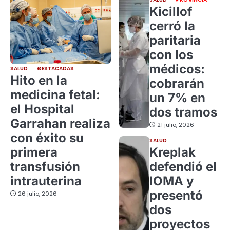
Kicillof
cerró la
paritaria
con los
médicos:
SALUD
DESTACADAS
Hito en la
cobrarán
medicina fetal:
un 7% en
el Hospital
dos tramos
Garrahan realiza
21 julio, 2026
con éxito su
SALUD
primera
Kreplak
transfusión
defendió el
intrauterina
IOMA y
presentó
26 julio, 2026
dos
proyectos