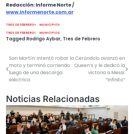
Redacción: Informe Norte /
www.informenorte.com.ar
TRES DE FEBRERO
MUNICIPIOS
TRES DE FEBRERO
MUNICIPIOS
Tagged
Rodrigo Aybar
,
Tres de Febrero
San Martín: intentó robar la
Cerúndolo avanzó en
Navegación
moto y terminó corriendo
Queen’s y le dedicó la
de
luego de una descarga
victoria a Messi:
eléctrica
“Infinito”
entradas
Noticias Relacionadas