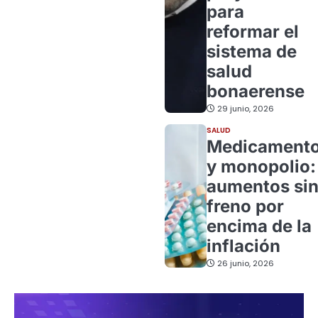
para
reformar el
sistema de
salud
bonaerense
29 junio, 2026
SALUD
Medicament
y monopolio:
aumentos si
freno por
encima de la
inflación
26 junio, 2026