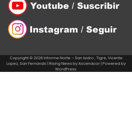
Copyright © 2026
Informe Norte – San Isidro , Tigre, Vicente
Lopez, San Fernando
| Rising News by
Ascendoor
| Powered by
WordPress
.