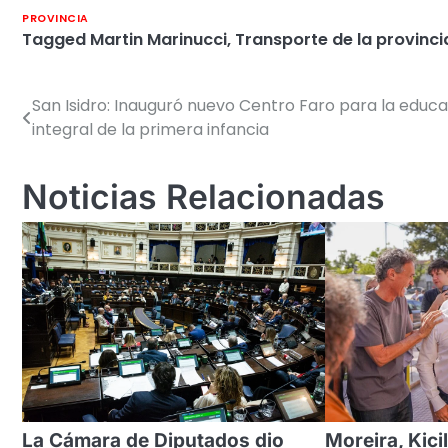
PROVINCIA
Tagged
Martin Marinucci
,
Transporte de la provinci
San Isidro: Inauguró nuevo Centro Faro para la educ
Navegación
integral de la primera infancia
de
entradas
Noticias Relacionadas
La Cámara de Diputados dio
Moreira, Kici