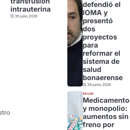
transfusión
defendió el
intrauterina
IOMA y
26 julio, 2026
presentó
dos
proyectos
para
reformar el
sistema de
salud
bonaerense
29 junio, 2026
SALUD
Medicamento
y monopolio:
stro
aumentos sin
freno por