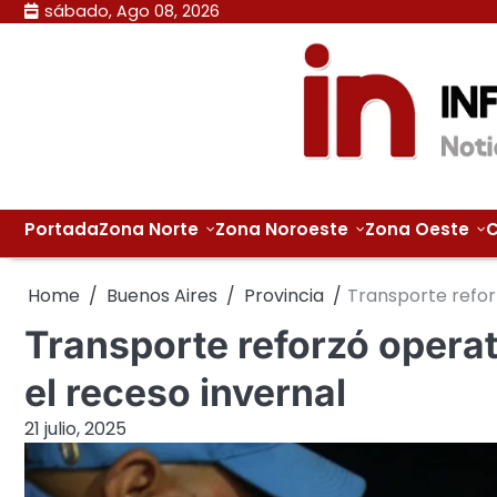
Skip
sábado, Ago 08, 2026
to
content
Portada
Zona Norte
Zona Noroeste
Zona Oeste
C
Home
Buenos Aires
Provincia
Transporte reforz
Transporte reforzó operat
el receso invernal
21 julio, 2025