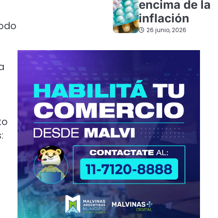
encima de la
inflación
todo
26 junio, 2026
a
to
: