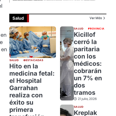
l
Salud
Ver Más
SALUD
PROVINCIA
Kicillof
 en
cerró la
se
paritaria
 en
con los
SALUD
DESTACADAS
médicos:
Hito en la
cobrarán
medicina fetal:
un 7% en
el Hospital
dos
Garrahan
tramos
realiza con
21 julio, 2026
éxito su
SALUD
primera
Kreplak