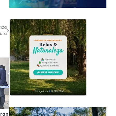
anza
tura
aron