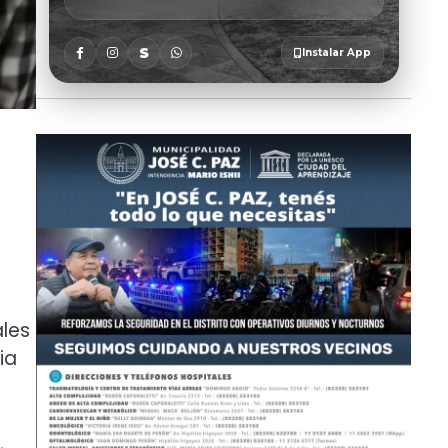
ales
ia
,