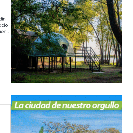
dIn
acio
sión…