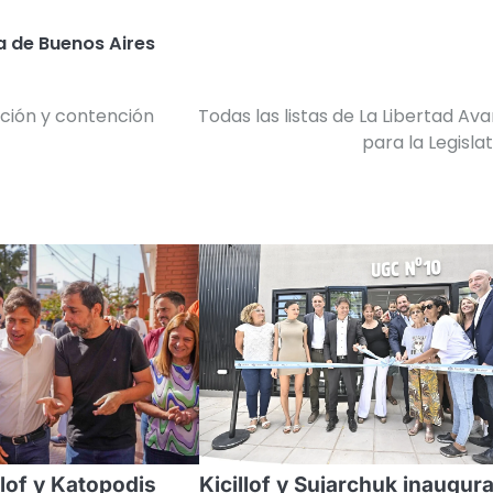
a de Buenos Aires
ación y contención
Todas las listas de La Libertad Av
para la Legisla
llof y Katopodis
Kicillof y Sujarchuk inaugur