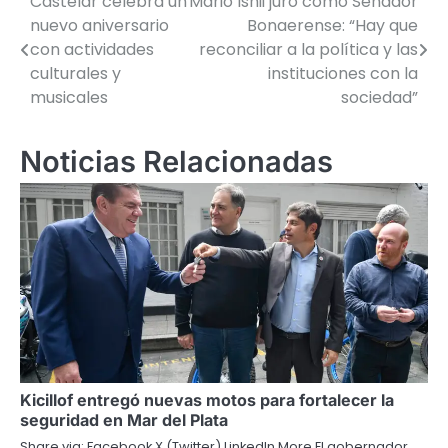
Castelar celebra un
Mario Ishii juró como Senador
Navegación
nuevo aniversario
Bonaerense: “Hay que
de
con actividades
reconciliar a la política y las
culturales y
instituciones con la
entradas
musicales
sociedad”
Noticias Relacionadas
Kicillof entregó nuevas motos para fortalecer la
seguridad en Mar del Plata
Share via: Facebook X (Twitter) LinkedIn More El gobernador