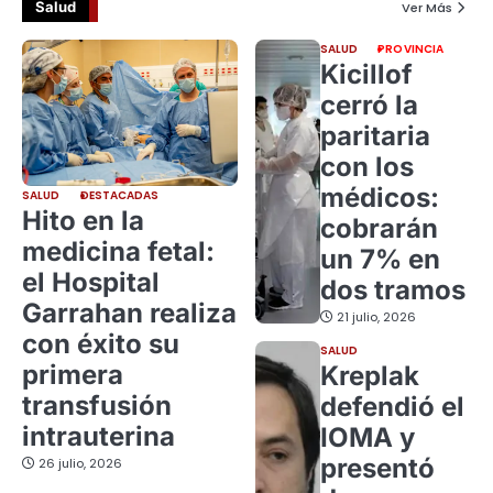
Salud
Ver Más
SALUD
PROVINCIA
Kicillof
cerró la
paritaria
con los
médicos:
SALUD
DESTACADAS
Hito en la
cobrarán
medicina fetal:
un 7% en
el Hospital
dos tramos
Garrahan realiza
21 julio, 2026
con éxito su
SALUD
primera
Kreplak
transfusión
defendió el
intrauterina
IOMA y
presentó
26 julio, 2026