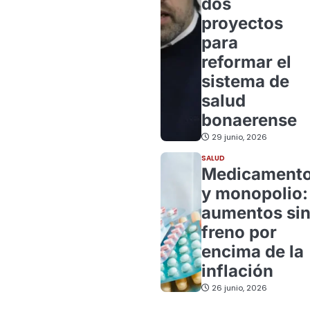
dos
proyectos
para
reformar el
sistema de
salud
bonaerense
29 junio, 2026
SALUD
Medicament
y monopolio:
aumentos si
freno por
encima de la
inflación
26 junio, 2026