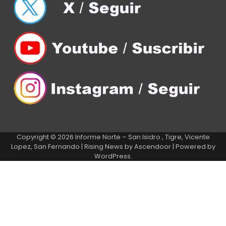
Copyright © 2026
Informe Norte – San Isidro , Tigre, Vicente
Lopez, San Fernando
| Rising News by
Ascendoor
| Powered by
WordPress
.