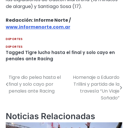
de alargue) y Santiago Sosa (17).
Redacción: Informe Norte /
www.informenorte.com.ar
DEPORTES
DEPORTES
Tagged
Tigre lucho hasta el final y solo cayo en
penales ante Racing
Tigre dio pelea hasta el
Homenaje a Eduardo
Navegación
final y solo cayo por
Trillini y partida de la
de
penales ante Racing
travesía “Un Viaje
Soñado”
entradas
Noticias Relacionadas