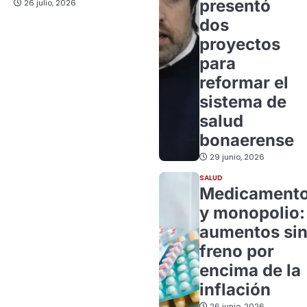
presentó
26 julio, 2026
dos
proyectos
para
reformar el
sistema de
salud
bonaerense
29 junio, 2026
SALUD
Medicament
y monopolio:
aumentos si
freno por
encima de la
inflación
26 junio, 2026