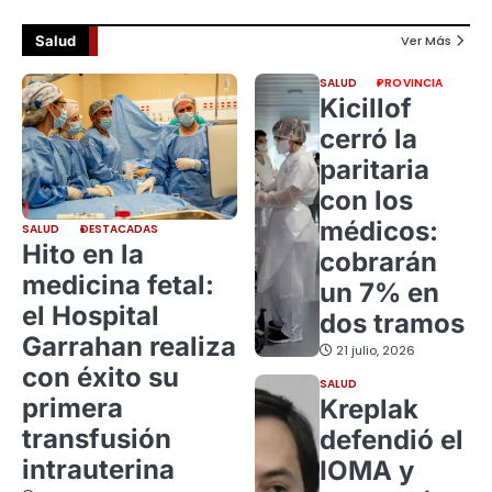
Salud
Ver Más
SALUD
PROVINCIA
Kicillof
cerró la
paritaria
con los
médicos:
SALUD
DESTACADAS
Hito en la
cobrarán
medicina fetal:
un 7% en
el Hospital
dos tramos
Garrahan realiza
21 julio, 2026
con éxito su
SALUD
primera
Kreplak
transfusión
defendió el
intrauterina
IOMA y