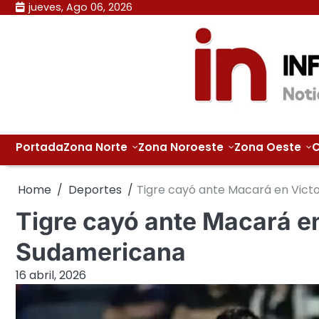
Skip
jueves, Ago 06, 2026
to
content
Portada
Zona Norte
Zona Noroeste
Zona Oeste
C
Home
Deportes
Tigre cayó ante Macará en Vict
Tigre cayó ante Macará en
Sudamericana
16 abril, 2026