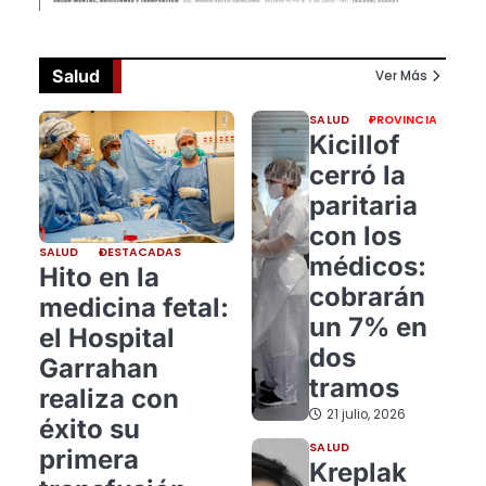
Salud
Ver Más
SALUD
PROVINCIA
Kicillof
cerró la
paritaria
con los
SALUD
DESTACADAS
médicos:
Hito en la
cobrarán
medicina fetal:
un 7% en
el Hospital
dos
Garrahan
tramos
realiza con
21 julio, 2026
éxito su
SALUD
primera
Kreplak