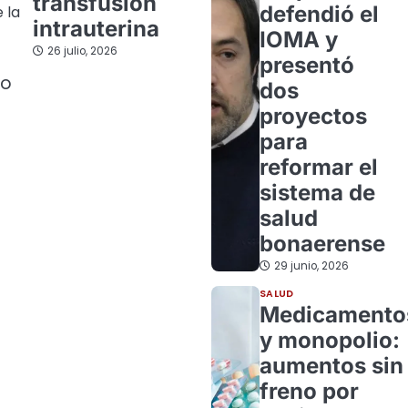
transfusión
defendió el
 la
intrauterina
IOMA y
26 julio, 2026
presentó
do
dos
proyectos
para
reformar el
sistema de
salud
bonaerense
29 junio, 2026
SALUD
Medicamento
y monopolio:
aumentos sin
freno por