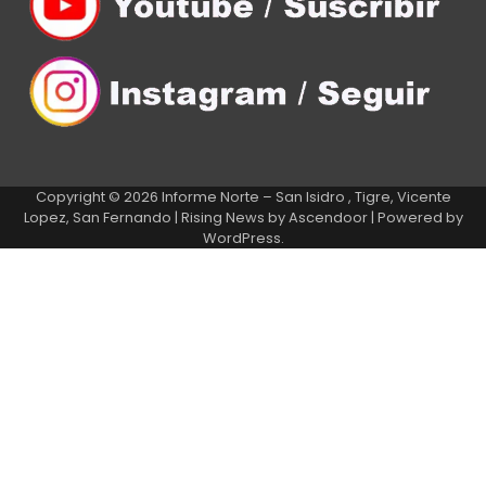
Copyright © 2026
Informe Norte – San Isidro , Tigre, Vicente
Lopez, San Fernando
| Rising News by
Ascendoor
| Powered by
WordPress
.