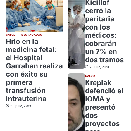
Kicillof
cerró la
paritaria
con los
médicos:
SALUD
DESTACADAS
Hito en la
cobrarán
medicina fetal:
un 7% en
el Hospital
dos tramos
Garrahan realiza
21 julio, 2026
con éxito su
SALUD
primera
Kreplak
transfusión
defendió el
intrauterina
IOMA y
presentó
26 julio, 2026
dos
proyectos