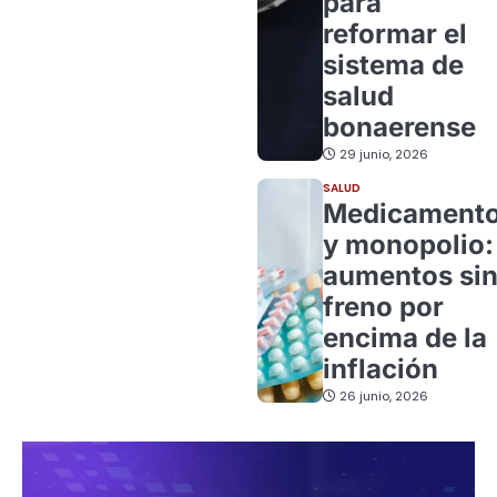
para
reformar el
sistema de
salud
bonaerense
29 junio, 2026
SALUD
Medicament
y monopolio:
aumentos si
freno por
encima de la
inflación
26 junio, 2026