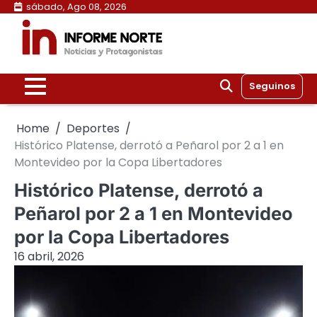
Skip
sábado, Ago 08, 2026
to
content
Seguinos
Home
Deportes
Histórico Platense, derrotó a Peñarol por 2 a 1 en
Montevideo por la Copa Libertadores
Histórico Platense, derrotó a
Peñarol por 2 a 1 en Montevideo
por la Copa Libertadores
16 abril, 2026