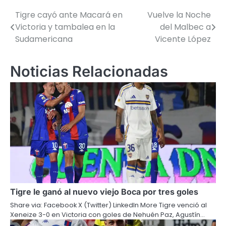
Tigre cayó ante Macará en
Vuelve la Noche
Navegación
Victoria y tambalea en la
del Malbec a
de
Sudamericana
Vicente López
entradas
Noticias Relacionadas
Tigre le ganó al nuevo viejo Boca por tres goles
Share via: Facebook X (Twitter) LinkedIn More Tigre venció al
Xeneize 3-0 en Victoria con goles de Nehuén Paz, Agustín…