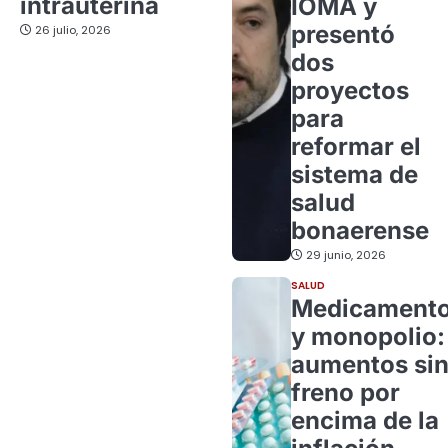
intrauterina
IOMA y
presentó
26 julio, 2026
dos
proyectos
para
reformar el
sistema de
salud
bonaerense
29 junio, 2026
SALUD
Medicament
y monopolio:
aumentos si
freno por
encima de la