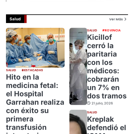
Salud
Ver Más
SALUD
PROVINCIA
Kicillof
cerró la
paritaria
con los
médicos:
SALUD
DESTACADAS
Hito en la
cobrarán
medicina fetal:
un 7% en
el Hospital
dos tramos
Garrahan realiza
21 julio, 2026
con éxito su
SALUD
primera
Kreplak
transfusión
defendió el