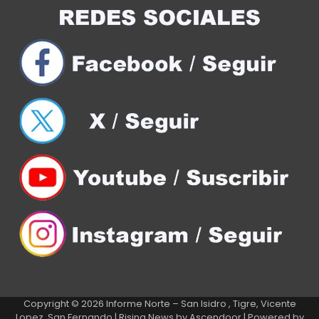
Copyright © 2026
Informe Norte – San Isidro , Tigre, Vicente
Lopez, San Fernando
| Rising News by
Ascendoor
| Powered by