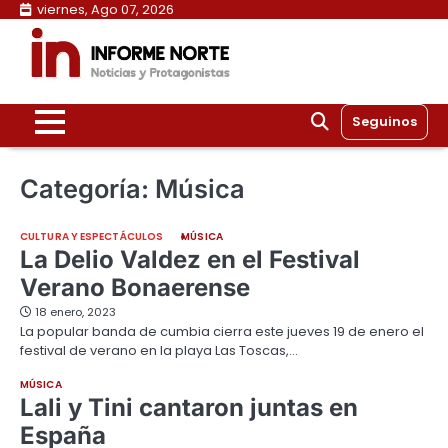
Skip
viernes, Ago 07, 2026
to
content
Seguinos
Categoría:
Música
CULTURA Y ESPECTÁCULOS
MÚSICA
La Delio Valdez en el Festival
Verano Bonaerense
18 enero, 2023
La popular banda de cumbia cierra este jueves 19 de enero el
festival de verano en la playa Las Toscas,…
MÚSICA
Lali y Tini cantaron juntas en
España