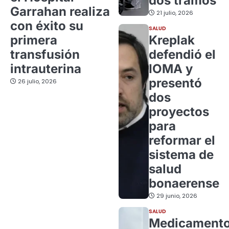
dos tramos
Garrahan realiza
21 julio, 2026
con éxito su
SALUD
primera
Kreplak
transfusión
defendió el
intrauterina
IOMA y
presentó
26 julio, 2026
dos
proyectos
para
reformar el
sistema de
salud
bonaerense
29 junio, 2026
SALUD
Medicament