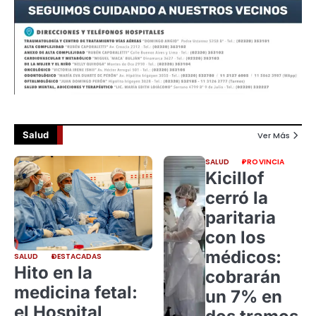
Salud
Ver Más
SALUD
PROVINCIA
Kicillof
cerró la
paritaria
con los
médicos:
SALUD
DESTACADAS
Hito en la
cobrarán
medicina fetal:
un 7% en
el Hospital