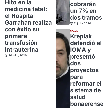
Hito en la
cobrarán
medicina fetal:
un 7% en
el Hospital
dos tramos
Garrahan realiza
21 julio, 2026
con éxito su
SALUD
primera
Kreplak
transfusión
defendió el
intrauterina
IOMA y
presentó
26 julio, 2026
dos
proyectos
para
reformar el
sistema de
salud
bonaerense