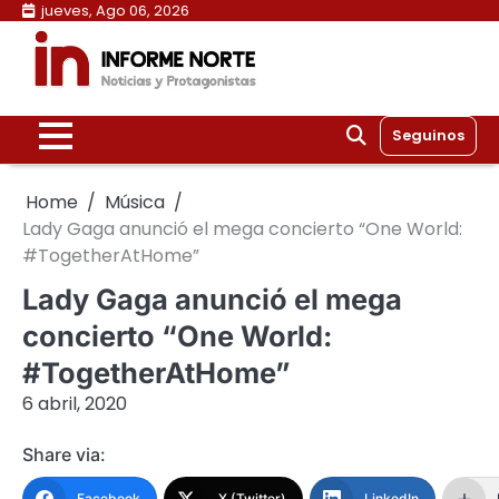
Skip
jueves, Ago 06, 2026
to
content
Seguinos
Home
Música
Lady Gaga anunció el mega concierto “One World:
#TogetherAtHome”
Lady Gaga anunció el mega
concierto “One World:
#TogetherAtHome”
6 abril, 2020
Share via:
Facebook
X (Twitter)
LinkedIn