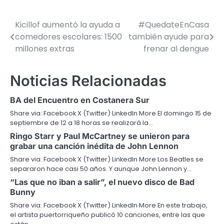
Kicillof aumentó la ayuda a
#QuedateEnCasa
Navegación
comedores escolares: 1500
también ayude para
de
millones extras
frenar al dengue
entradas
Noticias Relacionadas
BA del Encuentro en Costanera Sur
Share via: Facebook X (Twitter) LinkedIn More El domingo 15 de
septiembre de 12 a 18 horas se realizará la…
Ringo Starr y Paul McCartney se unieron para
grabar una canción inédita de John Lennon
Share via: Facebook X (Twitter) LinkedIn More Los Beatles se
separaron hace casi 50 años. Y aunque John Lennon y…
“Las que no iban a salir”, el nuevo disco de Bad
Bunny
Share via: Facebook X (Twitter) LinkedIn More En este trabajo,
el artista puertorriqueño publicó 10 canciones, entre las que