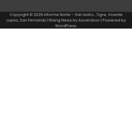
Copyright © 2026
Informe Norte – San Isidro , Tigre, Vicente
Lopez, San Fernando
| Rising News by
Ascendoor
| Powered by
WordPress
.