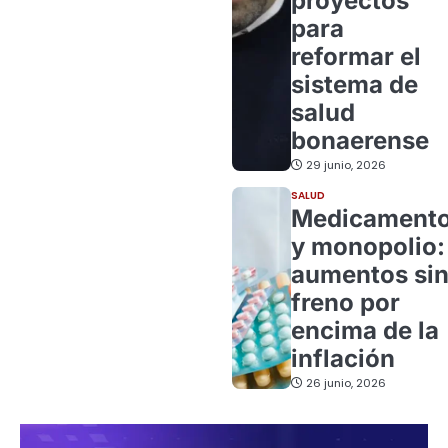
proyectos
para
reformar el
sistema de
salud
bonaerense
29 junio, 2026
SALUD
Medicament
y monopolio:
aumentos si
freno por
encima de la
inflación
26 junio, 2026