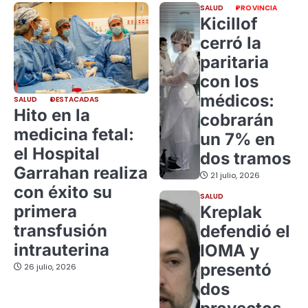
SALUD
PROVINCIA
Kicillof
cerró la
paritaria
con los
médicos:
SALUD
DESTACADAS
Hito en la
cobrarán
medicina fetal:
un 7% en
el Hospital
dos tramos
Garrahan realiza
21 julio, 2026
con éxito su
SALUD
primera
Kreplak
transfusión
defendió el
intrauterina
IOMA y
presentó
26 julio, 2026
dos