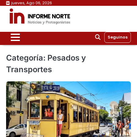
Skip
jueves, Ago 06, 2026
to
content
Seguinos
Categoría:
Pesados y
Transportes