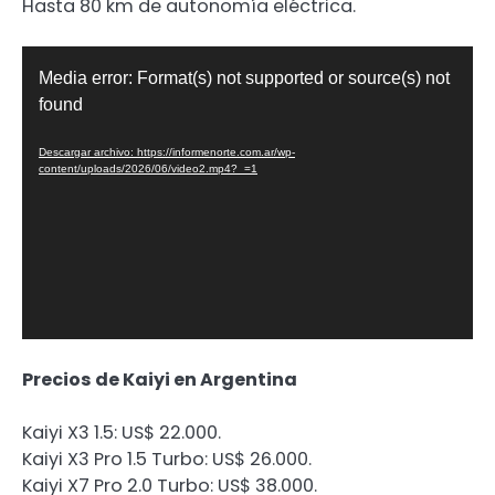
Hasta 80 km de autonomía eléctrica.
Reproductor
Media error: Format(s) not supported or source(s) not
de
found
video
Descargar archivo: https://informenorte.com.ar/wp-
content/uploads/2026/06/video2.mp4?_=1
Precios de Kaiyi en Argentina
Kaiyi X3 1.5: US$ 22.000.
Kaiyi X3 Pro 1.5 Turbo: US$ 26.000.
Kaiyi X7 Pro 2.0 Turbo: US$ 38.000.