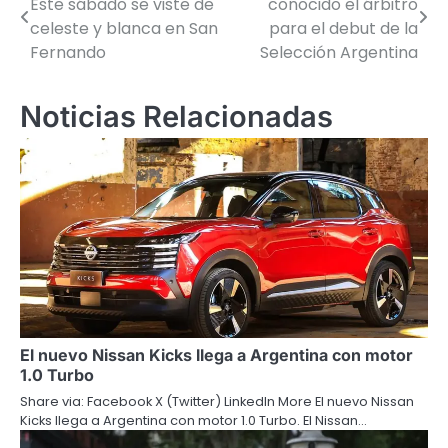
Este sábado se viste de
conocido el árbitro
de
celeste y blanca en San
para el debut de la
Fernando
Selección Argentina
entradas
Noticias Relacionadas
El nuevo Nissan Kicks llega a Argentina con motor
1.0 Turbo
Share via: Facebook X (Twitter) LinkedIn More El nuevo Nissan
Kicks llega a Argentina con motor 1.0 Turbo. El Nissan…