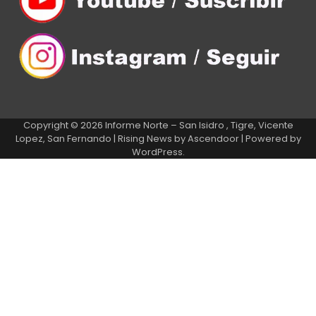
Copyright © 2026
Informe Norte – San Isidro , Tigre, Vicente
Lopez, San Fernando
| Rising News by
Ascendoor
| Powered by
WordPress
.