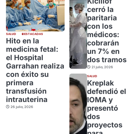
Kicillof
cerró la
paritaria
con los
médicos:
SALUD
DESTACADAS
Hito en la
cobrarán
medicina fetal:
un 7% en
el Hospital
dos tramos
Garrahan realiza
21 julio, 2026
con éxito su
SALUD
primera
Kreplak
transfusión
defendió el
intrauterina
IOMA y
presentó
26 julio, 2026
dos
proyectos
para