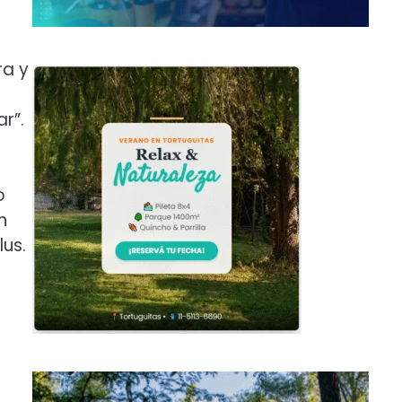
ra y
r”.
o
n
lus.