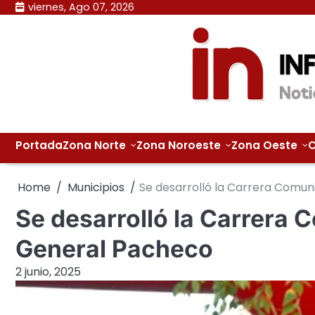
Skip
viernes, Ago 07, 2026
to
content
Portada
Zona Norte
Zona Noroeste
Zona Oeste
C
Home
Municipios
Se desarrolló la Carrera Comun
Se desarrolló la Carrera 
General Pacheco
2 junio, 2025