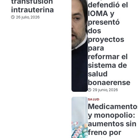
transfusión
defendió el
intrauterina
IOMA y
26 julio, 2026
presentó
dos
proyectos
para
reformar el
sistema de
salud
bonaerense
29 junio, 2026
SALUD
Medicamento
y monopolio:
aumentos sin
freno por