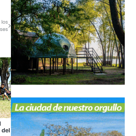
 los
ses
l
 del