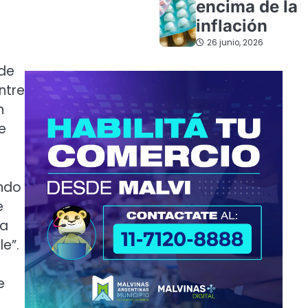
encima de la
inflación
26 junio, 2026
 de
ntre
n
e
endo
e
na
e”.
e