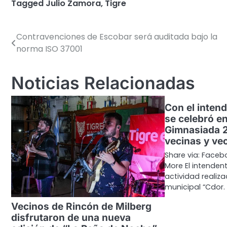
Tagged
Julio Zamora
,
Tigre
Contravenciones de Escobar será auditada bajo la
Navegación
norma ISO 37001
de
entradas
Noticias Relacionadas
Con el inten
se celebró en
Gimnasiada 2
vecinas y ve
Share via: Facebo
More El intende
actividad realiz
municipal “Cdor.
Vecinos de Rincón de Milberg
disfrutaron de una nueva