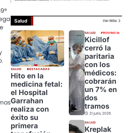
39°
rega
Salud
Ver Más
de
SALUD
PROVINCIA
Kicillof
cerró la
y
paritaria
o.
con los
SALUD
DESTACADAS
médicos:
Hito en la
cobrarán
medicina fetal:
un 7% en
el Hospital
dos
Garrahan
emas
tramos
realiza con
21 julio, 2026
éxito su
SALUD
primera
Kreplak