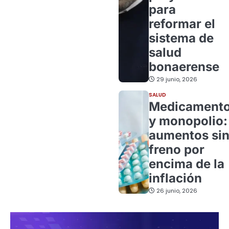
para
reformar el
sistema de
salud
bonaerense
29 junio, 2026
SALUD
Medicament
y monopolio:
aumentos si
freno por
encima de la
inflación
26 junio, 2026