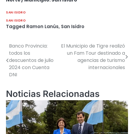
SAN ISIDRO
SAN ISIDRO
Tagged
Ramon Lanús
,
San Isidro
Banco Provincia:
El Municipio de Tigre realizó
Navegación
todos los
un Fam Tour destinado a
de
descuentos de julio
agencias de turismo
2024 con Cuenta
internacionales
entradas
DNI
Noticias Relacionadas