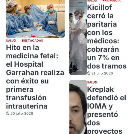
SALUD
PROVINCIA
Kicillof
cerró la
paritaria
con los
médicos:
SALUD
DESTACADAS
Hito en la
cobrarán
medicina fetal:
un 7% en
el Hospital
dos tramos
Garrahan realiza
21 julio, 2026
con éxito su
SALUD
primera
Kreplak
transfusión
defendió el
intrauterina
IOMA y
presentó
26 julio, 2026
dos
proyectos