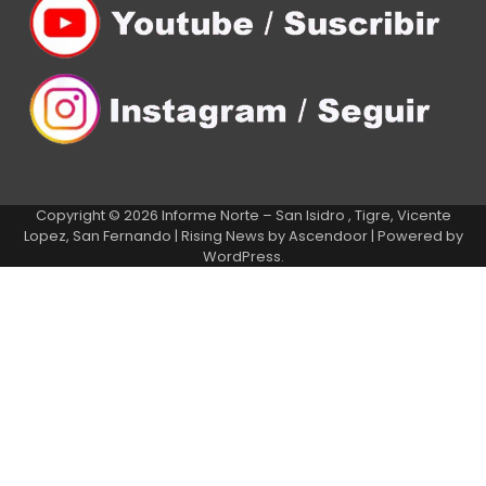
Copyright © 2026
Informe Norte – San Isidro , Tigre, Vicente
Lopez, San Fernando
| Rising News by
Ascendoor
| Powered by
WordPress
.