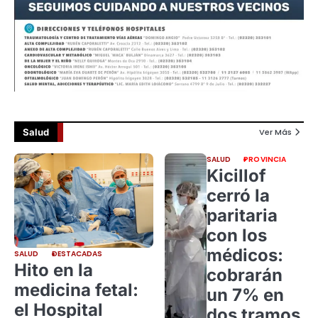
Salud
Ver Más
SALUD
PROVINCIA
Kicillof
cerró la
paritaria
con los
médicos:
SALUD
DESTACADAS
Hito en la
cobrarán
medicina fetal:
un 7% en
el Hospital
dos tramos