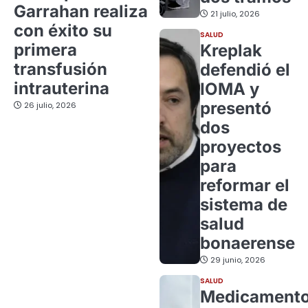
Garrahan realiza
21 julio, 2026
con éxito su
SALUD
primera
Kreplak
transfusión
defendió el
intrauterina
IOMA y
presentó
26 julio, 2026
dos
proyectos
para
reformar el
sistema de
salud
bonaerense
29 junio, 2026
SALUD
Medicament