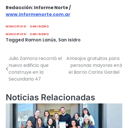
Redacción: Informe Norte /
www.informenorte.com.ar
MUNICIPIOS
SAN ISIDRO
MUNICIPIOS
SAN ISIDRO
Tagged
Ramon Lanús
,
San Isidro
Julio Zamora recorrió el
Anteojos gratuitos para
Navegación
nuevo edificio que
personas mayores en
de
construye en la
el Barrio Carlos Gardel
Secundaria 47
entradas
Noticias Relacionadas