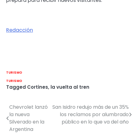
prepara para recibir nuevos visitantes.
Redacción
TURISMO
TURISMO
Tagged
Cortines
,
la vuelta al tren
Chevrolet lanzó
San Isidro redujo más de un 35%
Navegación
la nueva
los reclamos por alumbrado
de
Silverado en la
público en lo que va del año
Argentina
entradas