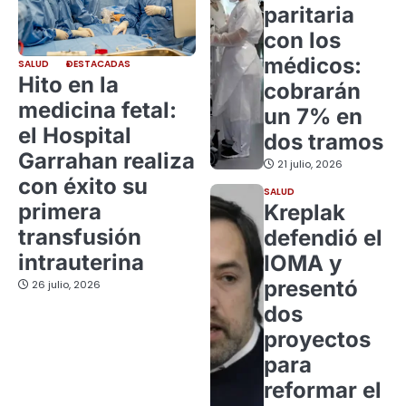
paritaria
con los
médicos:
SALUD
DESTACADAS
Hito en la
cobrarán
medicina fetal:
un 7% en
el Hospital
dos tramos
Garrahan realiza
21 julio, 2026
con éxito su
SALUD
primera
Kreplak
transfusión
defendió el
intrauterina
IOMA y
presentó
26 julio, 2026
dos
proyectos
para
reformar el