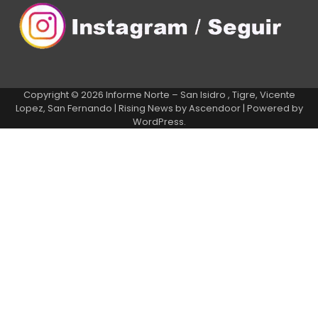
Copyright © 2026
Informe Norte – San Isidro , Tigre, Vicente
Lopez, San Fernando
| Rising News by
Ascendoor
| Powered by
WordPress
.