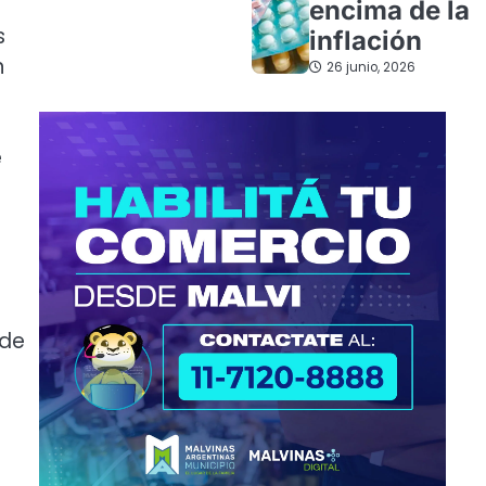
encima de la
s
inflación
n
26 junio, 2026
e
 de