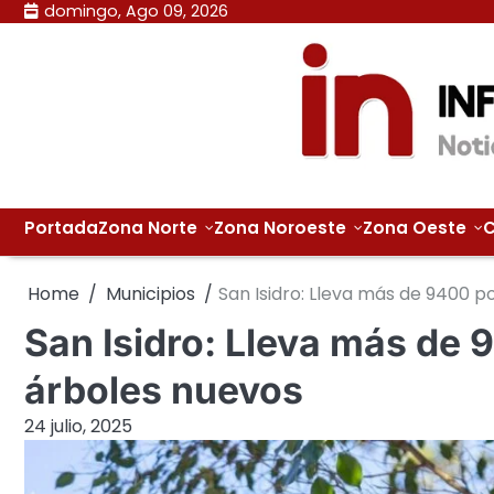
Skip
domingo, Ago 09, 2026
to
content
Portada
Zona Norte
Zona Noroeste
Zona Oeste
C
Home
Municipios
San Isidro: Lleva más de 9400 
San Isidro: Lleva más de
árboles nuevos
24 julio, 2025