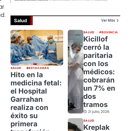
ar
d.
Salud
Ver Más
SALUD
PROVINCIA
Kicillof
cerró la
paritaria
con los
SALUD
DESTACADAS
médicos:
Hito en la
cobrarán
medicina fetal:
un 7% en
el Hospital
dos
Garrahan
tramos
realiza con
21 julio, 2026
éxito su
SALUD
primera
Kreplak