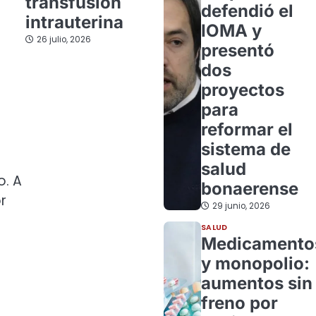
transfusión
defendió el
intrauterina
IOMA y
26 julio, 2026
presentó
dos
proyectos
para
reformar el
sistema de
s
salud
o. A
bonaerense
r
29 junio, 2026
SALUD
Medicamento
y monopolio:
aumentos sin
freno por