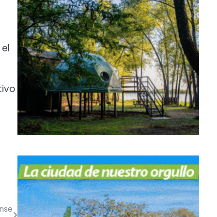
 el
tivo
ense