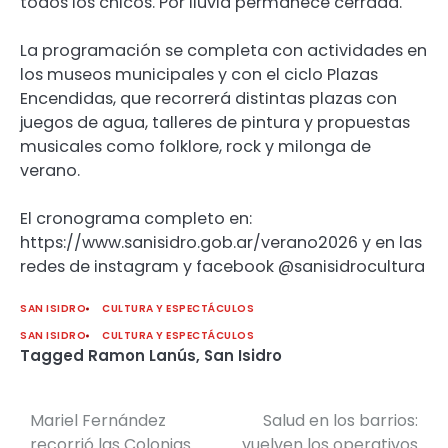
todos los chicos. Por lluvia permanece cerrada.
La programación se completa con actividades en
los museos municipales y con el ciclo Plazas
Encendidas, que recorrerá distintas plazas con
juegos de agua, talleres de pintura y propuestas
musicales como folklore, rock y milonga de
verano.
El cronograma completo en:
https://www.sanisidro.gob.ar/verano2026 y en las
redes de instagram y facebook @sanisidrocultura
SAN ISIDRO
CULTURA Y ESPECTÁCULOS
SAN ISIDRO
CULTURA Y ESPECTÁCULOS
Tagged
Ramon Lanús
,
San Isidro
Mariel Fernández
Salud en los barrios:
Navegación
recorrió las Colonias
vuelven los operativos