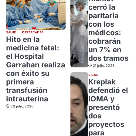
cerró la
paritaria
con los
médicos:
SALUD
DESTACADAS
Hito en la
cobrarán
medicina fetal:
un 7% en
el Hospital
dos tramos
Garrahan realiza
21 julio, 2026
con éxito su
SALUD
primera
Kreplak
transfusión
defendió el
intrauterina
IOMA y
presentó
26 julio, 2026
dos
proyectos
para