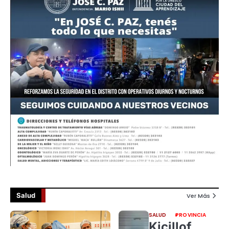
Salud
Ver Más
SALUD
PROVINCIA
Kicillof