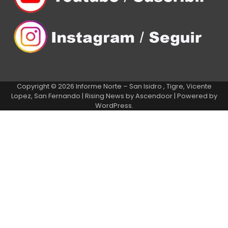
Copyright © 2026
Informe Norte – San Isidro , Tigre, Vicente
Lopez, San Fernando
| Rising News by
Ascendoor
| Powered by
WordPress
.