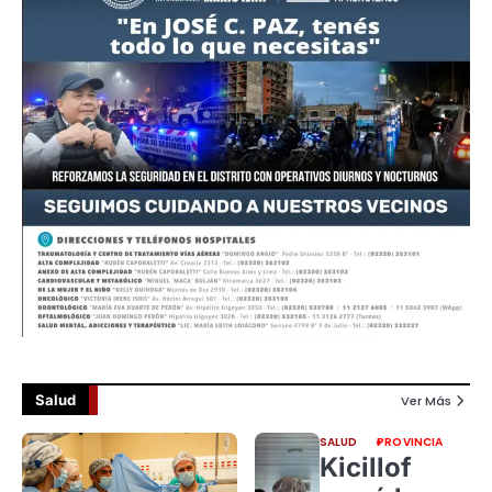
Salud
Ver Más
SALUD
PROVINCIA
Kicillof