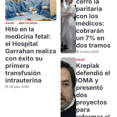
cerró la
paritaria
con los
médicos:
SALUD
DESTACADAS
Hito en la
cobrarán
medicina fetal:
un 7% en
el Hospital
dos tramos
Garrahan realiza
21 julio, 2026
con éxito su
SALUD
primera
Kreplak
transfusión
defendió el
intrauterina
IOMA y
presentó
26 julio, 2026
dos
proyectos
para
reformar el