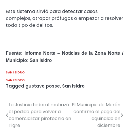
Este sistema sirvió para detectar casos
complejos, atrapar prófugos o empezar a resolver
todo tipo de delitos.
Fuente: Informe Norte – Noticias de la Zona Norte /
Municipio: San Isidro
SAN ISIDRO
SAN ISIDRO
Tagged
gustavo posse
,
San Isidro
La Justicia federal rechazó
El Municipio de Morón
Navegación
el pedido para volver a
confirmó el pago del
de
comercializar pirotecnia en
aguinaldo en
Tigre
diciembre
entradas