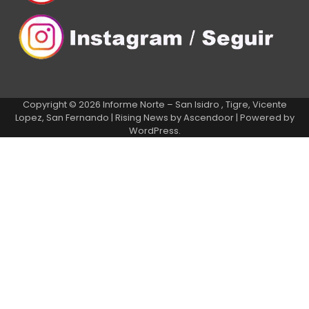
Copyright © 2026
Informe Norte – San Isidro , Tigre, Vicente
Lopez, San Fernando
| Rising News by
Ascendoor
| Powered by
WordPress
.