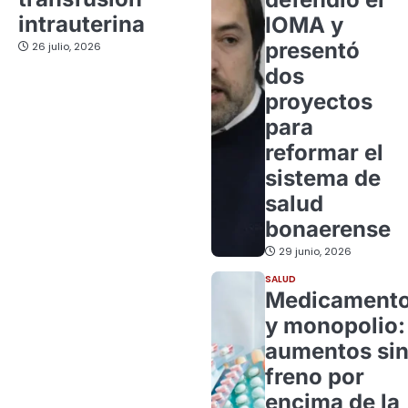
intrauterina
IOMA y
presentó
26 julio, 2026
dos
proyectos
para
reformar el
sistema de
salud
bonaerense
29 junio, 2026
SALUD
Medicament
y monopolio:
aumentos si
freno por
encima de la