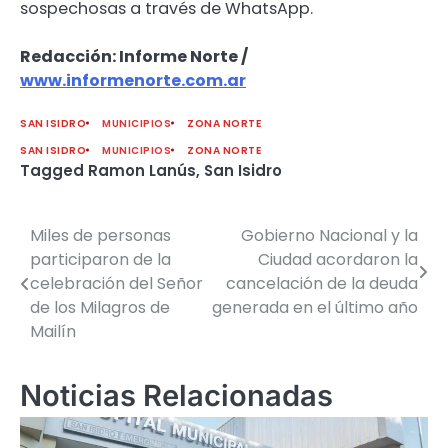
sospechosas a través de WhatsApp.
Redacción: Informe Norte /
www.informenorte.com.ar
SAN ISIDRO
MUNICIPIOS
ZONA NORTE
SAN ISIDRO
MUNICIPIOS
ZONA NORTE
Tagged
Ramon Lanús
,
San Isidro
Miles de personas
Gobierno Nacional y la
Navegación
participaron de la
Ciudad acordaron la
de
celebración del Señor
cancelación de la deuda
de los Milagros de
generada en el último año
entradas
Mailín
Noticias Relacionadas