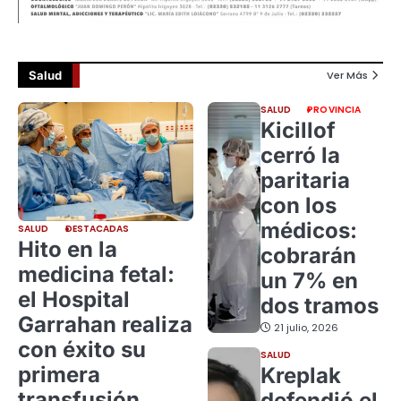
Salud
Ver Más
SALUD
PROVINCIA
Kicillof
cerró la
paritaria
con los
médicos:
SALUD
DESTACADAS
Hito en la
cobrarán
medicina fetal:
un 7% en
el Hospital
dos tramos
Garrahan realiza
21 julio, 2026
con éxito su
SALUD
primera
Kreplak
transfusión
defendió el