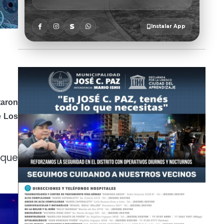
taron
e Los
 que