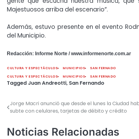
gente que escucha nuestra música, que 
Majestuosos arriba del escenario”.
Además, estuvo presente en el evento Rodne
del Municipio.
Redacción: Informe Norte / www.informenorte.com.ar
CULTURA Y ESPECTÁCULOS
MUNICIPIOS
SAN FERNADO
CULTURA Y ESPECTÁCULOS
MUNICIPIOS
SAN FERNADO
Tagged
Juan Andreotti
,
San Fernando
Jorge Macri anunció que desde el lunes la Ciudad habi
Navegación
subte con celulares, tarjetas de débito y crédito
de
entradas
Noticias Relacionadas