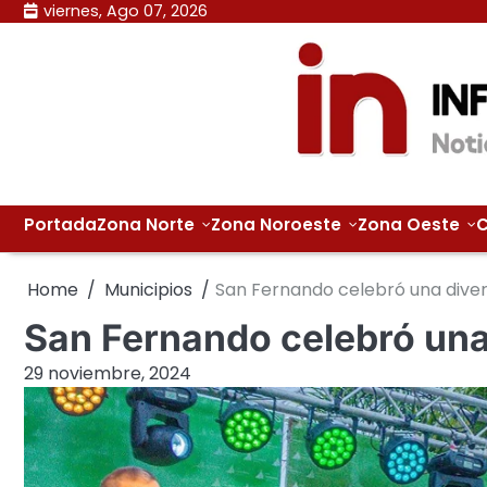
Skip
viernes, Ago 07, 2026
to
content
Portada
Zona Norte
Zona Noroeste
Zona Oeste
C
Home
Municipios
San Fernando celebró una diverti
San Fernando celebró una d
29 noviembre, 2024