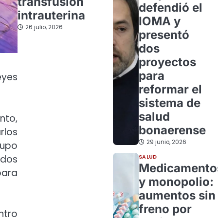
transfusión
defendió el
intrauterina
IOMA y
26 julio, 2026
presentó
dos
proyectos
para
eyes
reformar el
sistema de
salud
nto,
bonaerense
rlos
29 junio, 2026
rupo
ados
SALUD
Medicamento
para
y monopolio:
aumentos sin
freno por
ntro