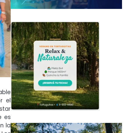
able
r el
star
e es
n la