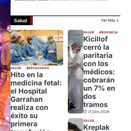
Salud
Ver Más
SALUD
PROVINCIA
Kicillof
cerró la
paritaria
con los
SALUD
DESTACADAS
médicos:
Hito en la
cobrarán
medicina fetal:
un 7% en
el Hospital
dos
Garrahan
tramos
realiza con
21 julio, 2026
éxito su
SALUD
primera
Kreplak