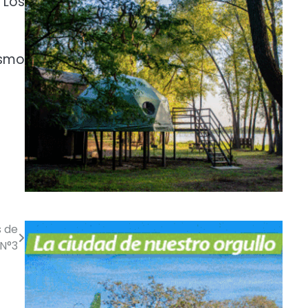
 Los
ismo
s de
 N°3