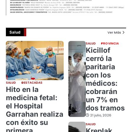
Salud
Ver Más
SALUD
PROVINCIA
Kicillof
cerró la
paritaria
con los
médicos:
SALUD
DESTACADAS
Hito en la
cobrarán
medicina fetal:
un 7% en
el Hospital
dos tramos
Garrahan realiza
21 julio, 2026
con éxito su
SALUD
primera
Kreplak