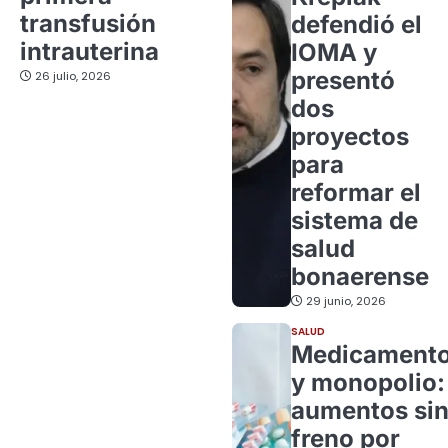
transfusión
defendió el
intrauterina
IOMA y
presentó
26 julio, 2026
dos
proyectos
para
reformar el
sistema de
salud
bonaerense
29 junio, 2026
SALUD
Medicament
y monopolio:
aumentos si
freno por