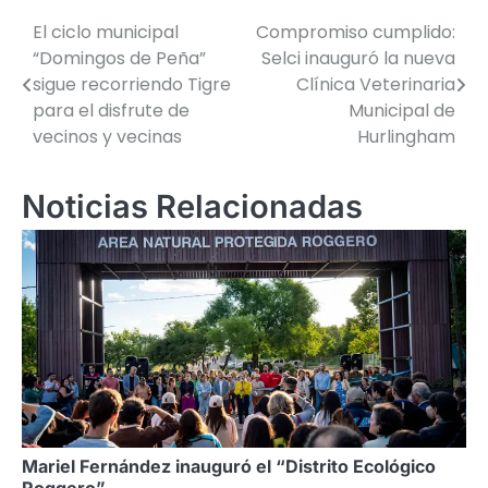
El ciclo municipal
Compromiso cumplido:
Navegación
“Domingos de Peña”
Selci inauguró la nueva
de
sigue recorriendo Tigre
Clínica Veterinaria
para el disfrute de
Municipal de
entradas
vecinos y vecinas
Hurlingham
Noticias Relacionadas
Mariel Fernández inauguró el “Distrito Ecológico