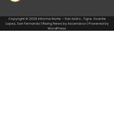
Copyright © 2026
Informe Norte – San Isidro , Tigre, Vicente
Lopez, San Fernando
| Rising News by
Ascendoor
| Powered by
WordPress
.