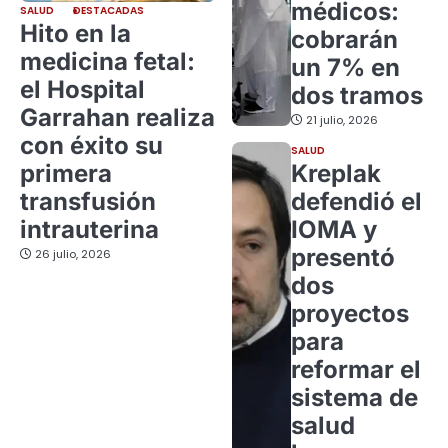
médicos:
SALUD
DESTACADAS
Hito en la
cobrarán
medicina fetal:
un 7% en
el Hospital
dos tramos
Garrahan realiza
21 julio, 2026
con éxito su
SALUD
primera
Kreplak
transfusión
defendió el
intrauterina
IOMA y
presentó
26 julio, 2026
dos
proyectos
para
reformar el
sistema de
salud