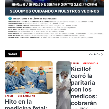
Salud
Ver Más
SALUD
PROVINCIA
Kicillof
cerró la
paritaria
con los
médicos:
SALUD
DESTACADAS
Hito en la
cobrarán
medicina fetal: