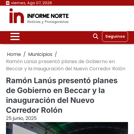
Skip
viernes, Ago 07, 2026
to
content
Seguinos
Home
Municipios
Ramón Lanús presentó planes de Gobierno en
Beccar y la inauguración del Nuevo Corredor Rolón
Ramón Lanús presentó planes
de Gobierno en Beccar y la
inauguración del Nuevo
Corredor Rolón
25 junio, 2025