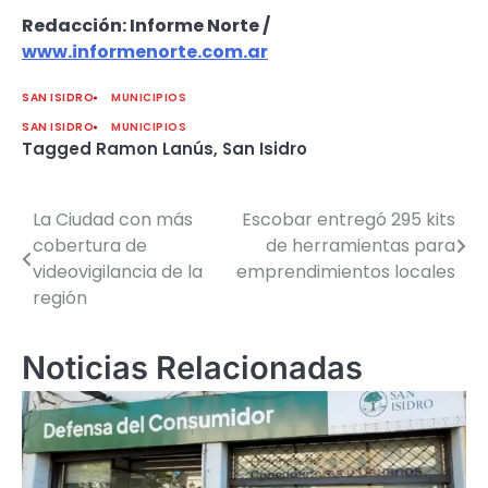
Redacción: Informe Norte /
www.informenorte.com.ar
SAN ISIDRO
MUNICIPIOS
SAN ISIDRO
MUNICIPIOS
Tagged
Ramon Lanús
,
San Isidro
La Ciudad con más
Escobar entregó 295 kits
Navegación
cobertura de
de herramientas para
de
videovigilancia de la
emprendimientos locales
región
entradas
Noticias Relacionadas