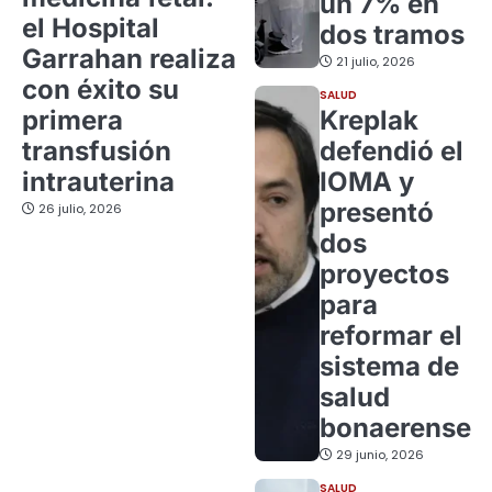
un 7% en
el Hospital
dos tramos
Garrahan realiza
21 julio, 2026
con éxito su
SALUD
primera
Kreplak
transfusión
defendió el
intrauterina
IOMA y
presentó
26 julio, 2026
dos
proyectos
para
reformar el
sistema de
salud
bonaerense
29 junio, 2026
SALUD