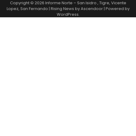
Copyright © 2026
Informe Norte – San Isidro , Tigre, Vicente
Lopez, San Fernando
| Rising News by
Ascendoor
| Powered by
WordPress
.