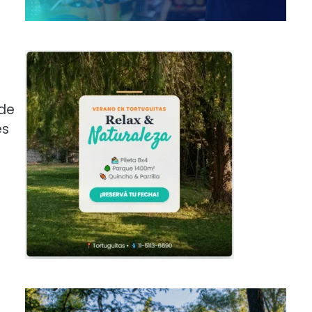
 de
es