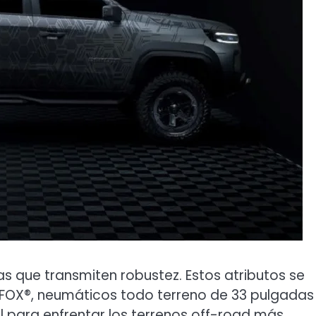
das que transmiten robustez. Estos atributos se
FOX®, neumáticos todo terreno de 33 pulgadas
al para enfrentar los terrenos off-road más