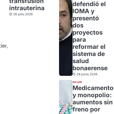
transfusión
defendió el
intrauterina
IOMA y
26 julio, 2026
presentó
dos
proyectos
para
ier,
reformar el
sistema de
salud
bonaerense
29 junio, 2026
SALUD
Medicamento
y monopolio:
aumentos sin
freno por