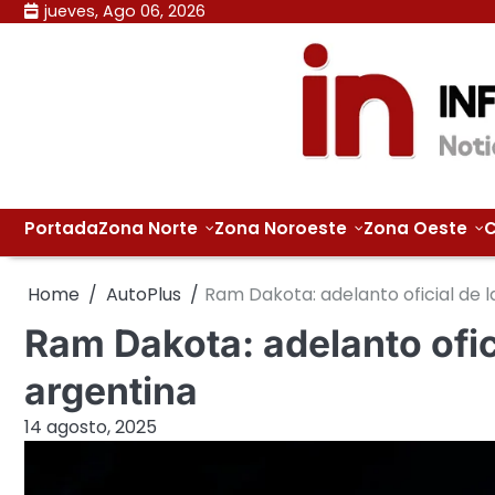
Skip
jueves, Ago 06, 2026
to
content
Portada
Zona Norte
Zona Noroeste
Zona Oeste
C
Home
AutoPlus
Ram Dakota: adelanto oficial de l
Ram Dakota: adelanto ofic
argentina
14 agosto, 2025