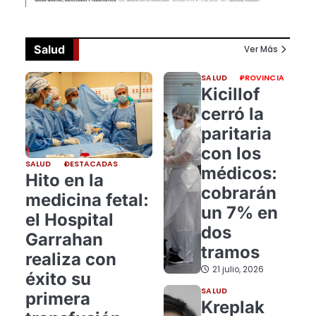
Salud
Ver Más
SALUD
PROVINCIA
Kicillof
cerró la
paritaria
con los
SALUD
DESTACADAS
médicos:
Hito en la
cobrarán
medicina fetal:
un 7% en
el Hospital
dos
Garrahan
tramos
realiza con
21 julio, 2026
éxito su
SALUD
primera
Kreplak