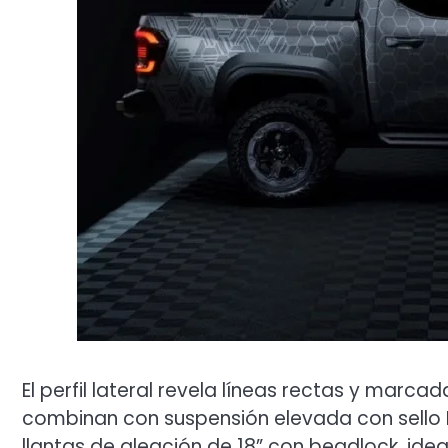
El perfil lateral revela líneas rectas y marca
combinan con suspensión elevada con sello 
llantas de aleación de 18” con beadlock, ide