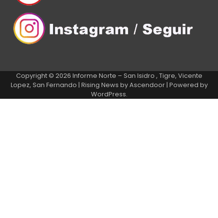
Copyright © 2026
Informe Norte – San Isidro , Tigre, Vicente
Lopez, San Fernando
| Rising News by
Ascendoor
| Powered by
WordPress
.