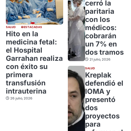
cerró la
paritaria
con los
médicos:
SALUD
DESTACADAS
Hito en la
cobrarán
medicina fetal:
un 7% en
el Hospital
dos tramos
Garrahan realiza
21 julio, 2026
con éxito su
SALUD
primera
Kreplak
transfusión
defendió el
intrauterina
IOMA y
presentó
26 julio, 2026
dos
proyectos
para