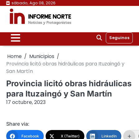
Skip
sábado, Ago 08, 2026
to
content
Seguinos
Home
Municipios
Provincia licitó obras hidráulicas para Ituzaingó y
San Martín
Provincia licitó obras hidráulicas
para Ituzaingó y San Martín
17 octubre, 2023
Share via:
Facebook
X (Twitter)
LinkedIn