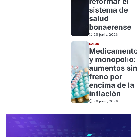
reformar el
sistema de
salud
bonaerense
29 junio, 2026
SALUD
Medicament
y monopolio:
aumentos si
freno por
encima de la
inflación
26 junio, 2026