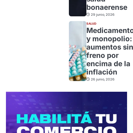
bonaerense
29 junio, 2026
SALUD
Medicament
y monopolio:
aumentos si
freno por
encima de la
inflación
26 junio, 2026