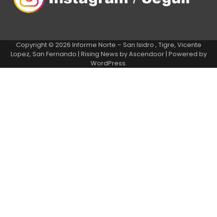
Copyright © 2026
Informe Norte – San Isidro , Tigre, Vicente
Lopez, San Fernando
| Rising News by
Ascendoor
| Powered by
WordPress
.