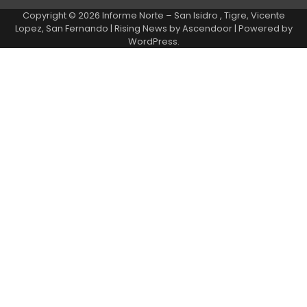
Copyright © 2026
Informe Norte – San Isidro , Tigre, Vicente
Lopez, San Fernando
| Rising News by
Ascendoor
| Powered by
WordPress
.