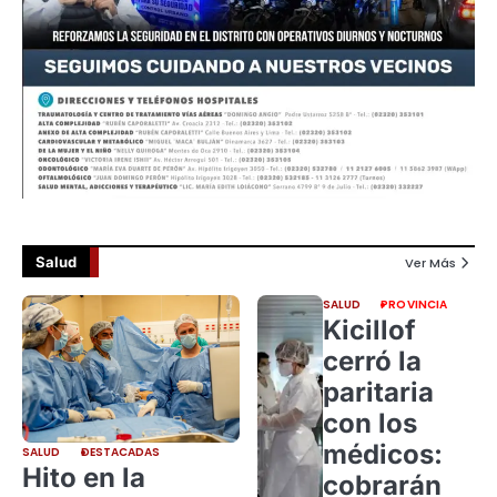
Salud
Ver Más
SALUD
PROVINCIA
Kicillof
cerró la
paritaria
con los
médicos:
SALUD
DESTACADAS
Hito en la
cobrarán