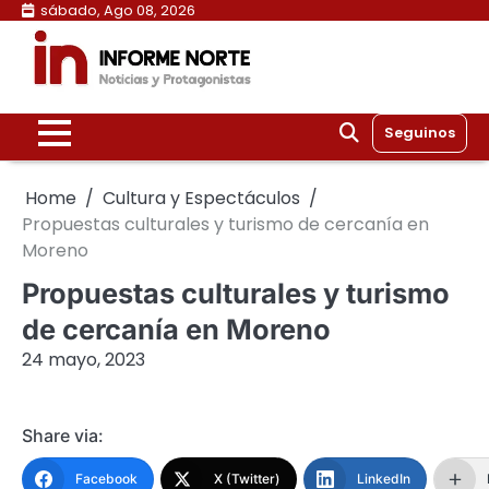
Skip
sábado, Ago 08, 2026
to
content
Seguinos
Home
Cultura y Espectáculos
Propuestas culturales y turismo de cercanía en
Moreno
Propuestas culturales y turismo
de cercanía en Moreno
24 mayo, 2023
Share via:
Facebook
X (Twitter)
LinkedIn