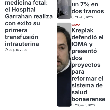
medicina fetal:
un 7% en
el Hospital
dos tramos
Garrahan realiza
21 julio, 2026
con éxito su
SALUD
primera
Kreplak
transfusión
defendió el
intrauterina
IOMA y
presentó
26 julio, 2026
dos
proyectos
para
reformar el
sistema de
salud
bonaerense
29 junio, 2026