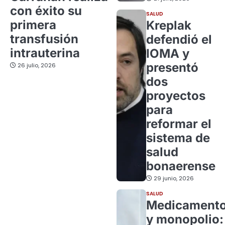
con éxito su
SALUD
primera
Kreplak
transfusión
defendió el
intrauterina
IOMA y
presentó
26 julio, 2026
dos
proyectos
para
reformar el
sistema de
salud
bonaerense
29 junio, 2026
SALUD
Medicament
y monopolio: