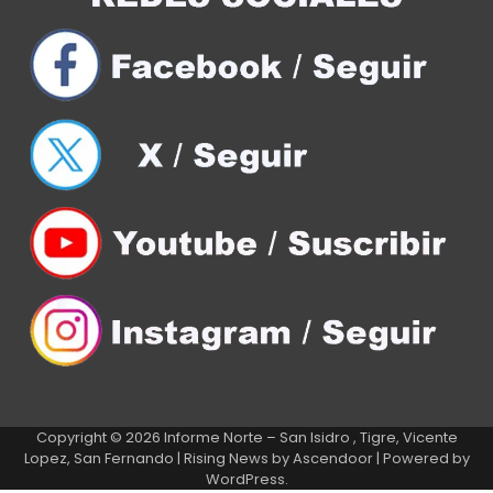
Copyright © 2026
Informe Norte – San Isidro , Tigre, Vicente
Lopez, San Fernando
| Rising News by
Ascendoor
| Powered by
WordPress
.