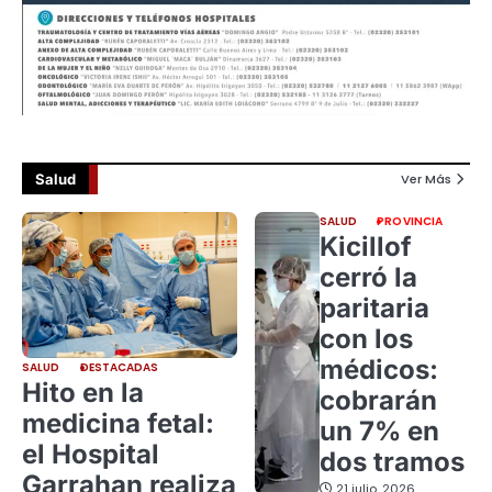
Salud
Ver Más
SALUD
PROVINCIA
Kicillof
cerró la
paritaria
con los
médicos:
SALUD
DESTACADAS
Hito en la
cobrarán
medicina fetal:
un 7% en
el Hospital
dos tramos
Garrahan realiza
21 julio, 2026