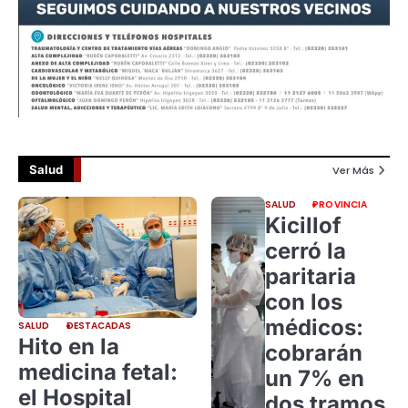
Salud
Ver Más
SALUD
PROVINCIA
Kicillof
cerró la
paritaria
con los
médicos:
SALUD
DESTACADAS
Hito en la
cobrarán
medicina fetal:
un 7% en
el Hospital
dos tramos