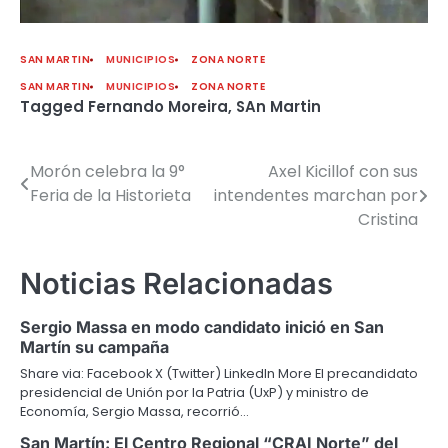
SAN MARTIN
MUNICIPIOS
ZONA NORTE
SAN MARTIN
MUNICIPIOS
ZONA NORTE
Tagged
Fernando Moreira
,
SAn Martin
Morón celebra la 9°
Axel Kicillof con sus
Navegación
Feria de la Historieta
intendentes marchan por
de
Cristina
entradas
Noticias Relacionadas
Sergio Massa en modo candidato inició en San
Martín su campaña
Share via: Facebook X (Twitter) LinkedIn More El precandidato
presidencial de Unión por la Patria (UxP) y ministro de
Economía, Sergio Massa, recorrió…
San Martín: El Centro Regional “CRAI Norte” del