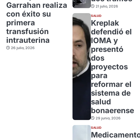
Garrahan realiza
21 julio, 2026
con éxito su
SALUD
primera
Kreplak
transfusión
defendió el
intrauterina
IOMA y
presentó
26 julio, 2026
dos
proyectos
para
reformar el
sistema de
salud
bonaerense
29 junio, 2026
SALUD
Medicament