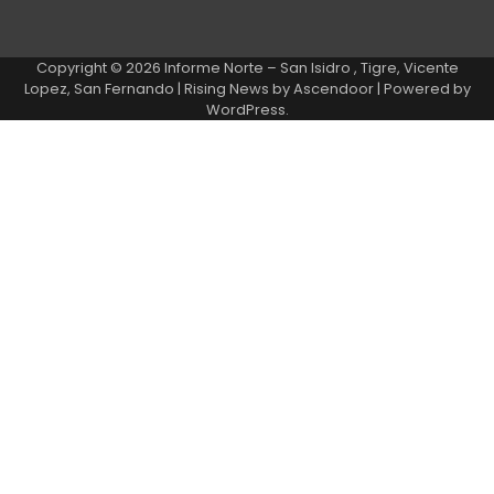
Copyright © 2026
Informe Norte – San Isidro , Tigre, Vicente
Lopez, San Fernando
| Rising News by
Ascendoor
| Powered by
WordPress
.