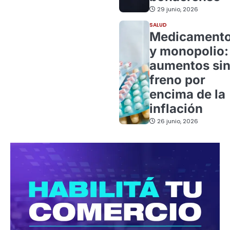
29 junio, 2026
SALUD
Medicament
y monopolio:
aumentos si
freno por
encima de la
inflación
26 junio, 2026