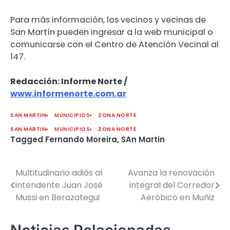
Para más información, los vecinos y vecinas de
San Martín pueden ingresar a la web municipal o
comunicarse con el Centro de Atención Vecinal al
147.
Redacción: Informe Norte /
www.informenorte.com.ar
SAN MARTIN
MUNICIPIOS
ZONA NORTE
SAN MARTIN
MUNICIPIOS
ZONA NORTE
Tagged
Fernando Moreira
,
SAn Martin
Multitudinario adiós al
Avanza la renovación
Navegación
intendente Juan José
integral del Corredor
de
Mussi en Berazategui
Aeróbico en Muñiz
entradas