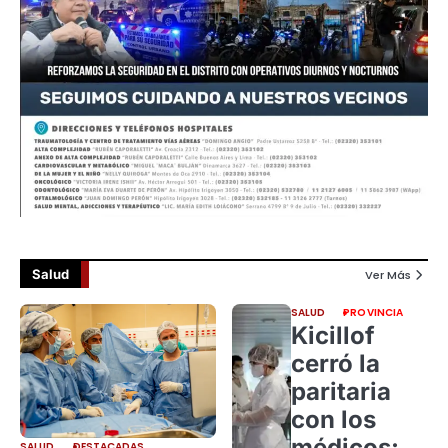
Salud
Ver Más
SALUD
PROVINCIA
Kicillof
cerró la
paritaria
con los
médicos:
SALUD
DESTACADAS