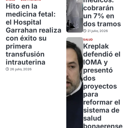
Hito en la
cobrarán
medicina fetal:
un 7% en
el Hospital
dos tramos
Garrahan realiza
21 julio, 2026
con éxito su
SALUD
primera
Kreplak
transfusión
defendió el
intrauterina
IOMA y
presentó
26 julio, 2026
dos
proyectos
para
reformar el
sistema de
salud
bonaerense