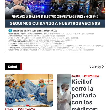
Salud
Ver Más
SALUD
PROVINCIA
Kicillof
cerró la
paritaria
con los
médicos:
SALUD
DESTACADAS