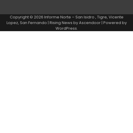
Copyright © 2026
Informe Norte – San Isidro , Tigre, Vicente
Lopez, San Fernando
| Rising News by
Ascendoor
| Powered by
WordPress
.