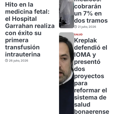
Hito en la
cobrarán
medicina fetal:
un 7% en
el Hospital
dos tramos
Garrahan realiza
21 julio, 2026
con éxito su
SALUD
primera
Kreplak
transfusión
defendió el
intrauterina
IOMA y
presentó
26 julio, 2026
dos
proyectos
para
reformar el
sistema de
salud
bonaerense