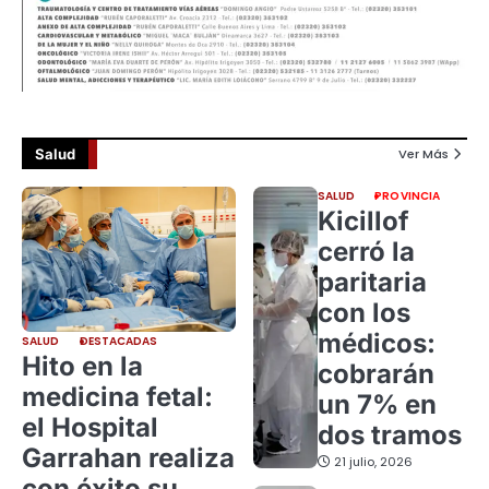
Salud
Ver Más
SALUD
PROVINCIA
Kicillof
cerró la
paritaria
con los
médicos:
SALUD
DESTACADAS
Hito en la
cobrarán
medicina fetal:
un 7% en
el Hospital
dos tramos
Garrahan realiza
21 julio, 2026
con éxito su