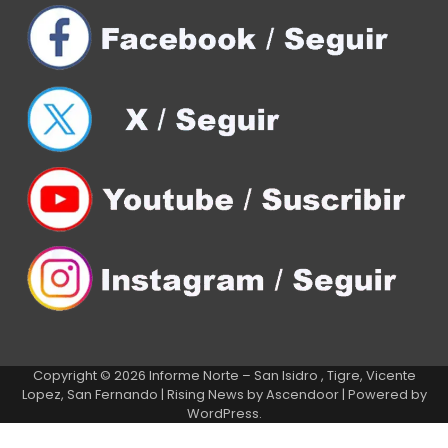
Copyright © 2026
Informe Norte – San Isidro , Tigre, Vicente
Lopez, San Fernando
| Rising News by
Ascendoor
| Powered by
WordPress
.