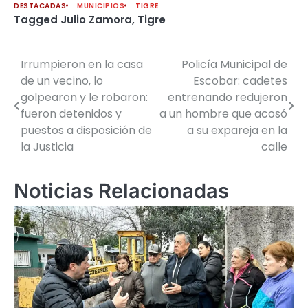
DESTACADAS
MUNICIPIOS
TIGRE
Tagged
Julio Zamora
,
Tigre
Irrumpieron en la casa
Policía Municipal de
Navegación
de un vecino, lo
Escobar: cadetes
de
golpearon y le robaron:
entrenando redujeron
fueron detenidos y
a un hombre que acosó
entradas
puestos a disposición de
a su expareja en la
la Justicia
calle
Noticias Relacionadas