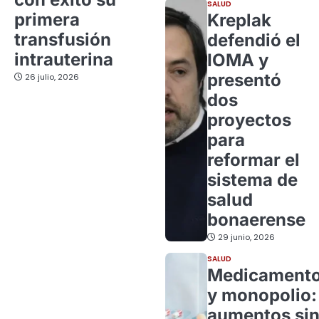
SALUD
primera
Kreplak
transfusión
defendió el
intrauterina
IOMA y
presentó
26 julio, 2026
dos
proyectos
para
reformar el
sistema de
salud
bonaerense
29 junio, 2026
SALUD
Medicament
y monopolio:
aumentos si