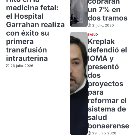
cobrarán
medicina fetal:
un 7% en
el Hospital
dos tramos
Garrahan realiza
21 julio, 2026
con éxito su
SALUD
primera
Kreplak
transfusión
defendió el
intrauterina
IOMA y
presentó
26 julio, 2026
dos
proyectos
para
reformar el
sistema de
salud
bonaerense
29 junio, 2026