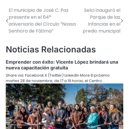
El municipio de José C. Paz
Selci inauguró el
Navegación
presente en el 64°
Parque de las
de
aniversario del Círculo “Nossa
Infancias en el
Senhora de Fátima”
predio municipal
entradas
Noticias Relacionadas
Emprender con éxito: Vicente López brindará una
nueva capacitación gratuita
Share via: Facebook X (Twitter) LinkedIn More El próximo
martes 28 de noviembre, de 17 a 19 horas, el Centro…