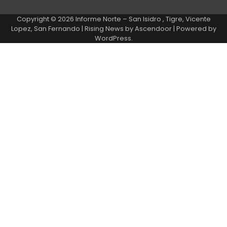
Copyright © 2026
Informe Norte – San Isidro , Tigre, Vicente
Lopez, San Fernando
| Rising News by
Ascendoor
| Powered by
WordPress
.