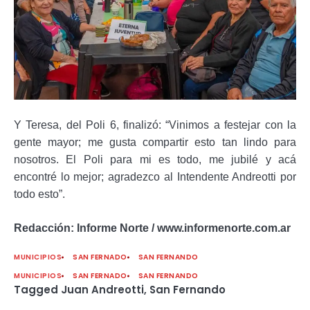
Y
Teresa
, del Poli 6, finalizó: “
Vinimos a festejar con la
gente mayor; me gusta compartir esto tan lindo para
nosotros. El Poli para mi es todo, me jubilé y acá
encontré lo mejor; agradezco al Intendente Andreotti por
todo esto
”.
Redacción: Informe Norte / www.informenorte.com.ar
MUNICIPIOS
SAN FERNADO
SAN FERNANDO
MUNICIPIOS
SAN FERNADO
SAN FERNANDO
Tagged
Juan Andreotti
,
San Fernando