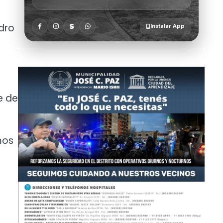
idro
e de
mos