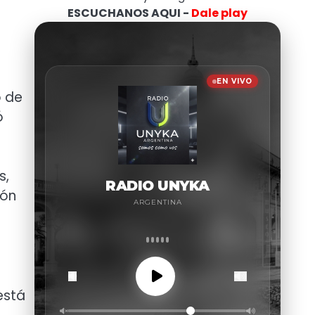
ESCUCHANOS AQUI -
Dale play
o de
ó
s,
ión
está