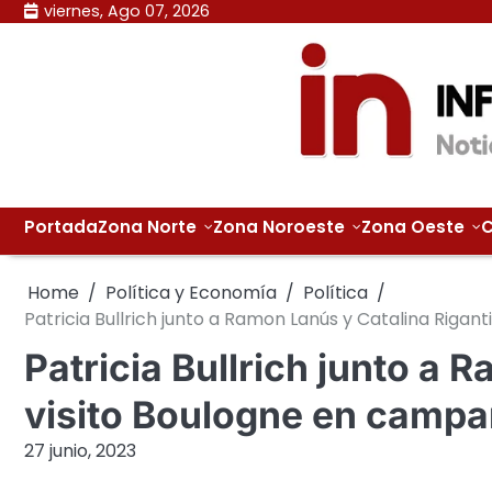
Skip
viernes, Ago 07, 2026
to
content
Portada
Zona Norte
Zona Noroeste
Zona Oeste
C
Home
Política y Economía
Política
Patricia Bullrich junto a Ramon Lanús y Catalina Rigan
Patricia Bullrich junto a 
visito Boulogne en camp
27 junio, 2023