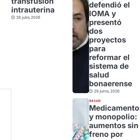
transfusión
defendió el
intrauterina
IOMA y
26 julio, 2026
presentó
dos
proyectos
para
reformar el
sistema de
salud
bonaerense
29 junio, 2026
SALUD
Medicamento
y monopolio:
aumentos sin
freno por