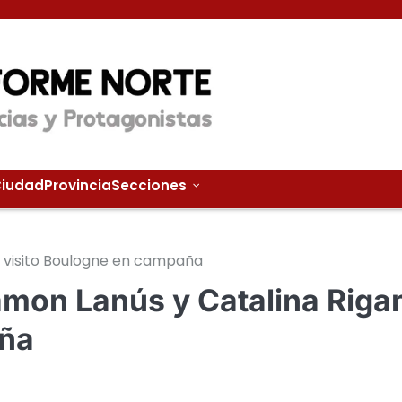
iudad
Provincia
Secciones
ti visito Boulogne en campaña
Ramon Lanús y Catalina Rigan
aña