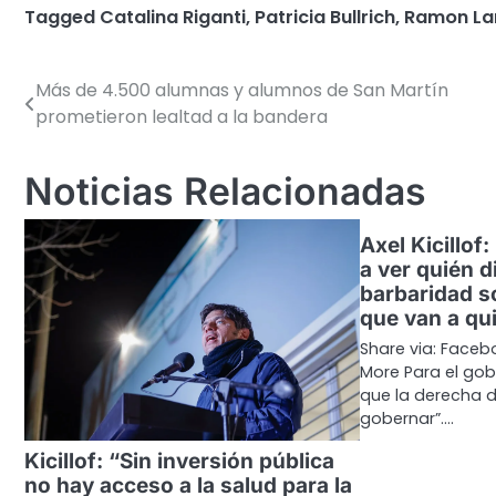
Tagged
Catalina Riganti
,
Patricia Bullrich
,
Ramon La
Más de 4.500 alumnas y alumnos de San Martín
Navegación
prometieron lealtad a la bandera
de
entradas
Noticias Relacionadas
Axel Kicillof
a ver quién d
barbaridad s
que van a qui
Share via: Facebo
More Para el gob
que la derecha 
gobernar”.…
Kicillof: “Sin inversión pública
no hay acceso a la salud para la