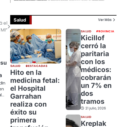
Salud
Ver Más
á el
FMI”
SALUD
PROVINCIA
Kicillof
cerró la
paritaria
con los
 su
SALUD
DESTACADAS
médicos:
Hito en la
a
cobrarán
medicina fetal:
dIn
un 7% en
el Hospital
en
dos
Garrahan
l…
tramos
realiza con
21 julio, 2026
éxito su
SALUD
primera
Kreplak