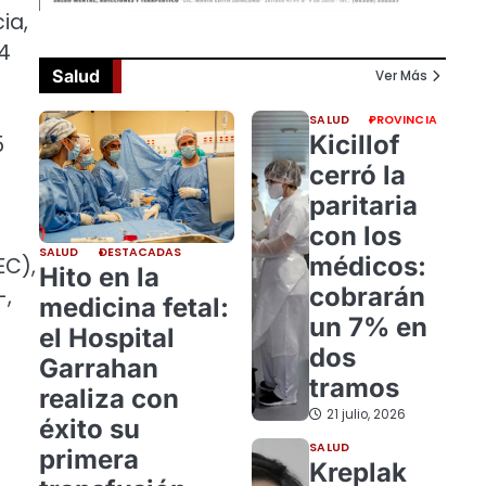
ia,
 4
Salud
Ver Más
SALUD
PROVINCIA
Kicillof
5
cerró la
paritaria
con los
SALUD
DESTACADAS
médicos:
EC),
Hito en la
cobrarán
-,
medicina fetal:
un 7% en
el Hospital
dos
Garrahan
tramos
realiza con
21 julio, 2026
éxito su
SALUD
primera
Kreplak