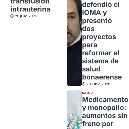
transfusión
defendió el
intrauterina
IOMA y
26 julio, 2026
presentó
dos
proyectos
para
reformar el
sistema de
salud
bonaerense
29 junio, 2026
SALUD
Medicamento
y monopolio:
aumentos sin
freno por