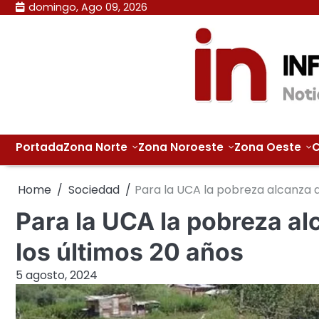
Skip
domingo, Ago 09, 2026
to
content
Portada
Zona Norte
Zona Noroeste
Zona Oeste
C
Home
Sociedad
Para la UCA la pobreza alcanza a
Para la UCA la pobreza al
los últimos 20 años
5 agosto, 2024