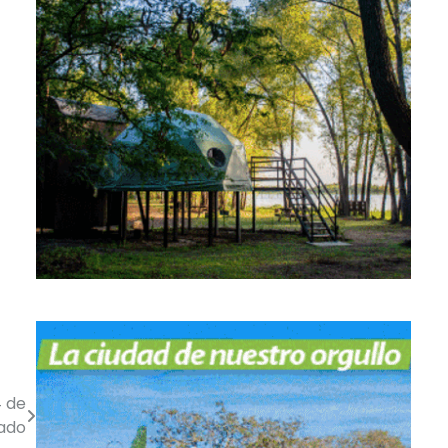
4 de
bado