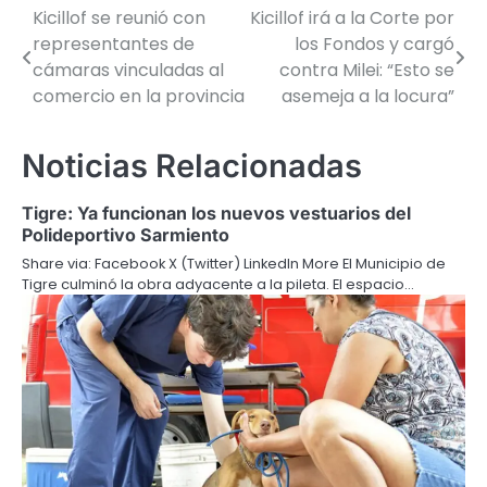
Kicillof se reunió con
Kicillof irá a la Corte por
Navegación
representantes de
los Fondos y cargó
de
cámaras vinculadas al
contra Milei: “Esto se
comercio en la provincia
asemeja a la locura”
entradas
Noticias Relacionadas
Tigre: Ya funcionan los nuevos vestuarios del
Polideportivo Sarmiento
Share via: Facebook X (Twitter) LinkedIn More El Municipio de
Tigre culminó la obra adyacente a la pileta. El espacio…