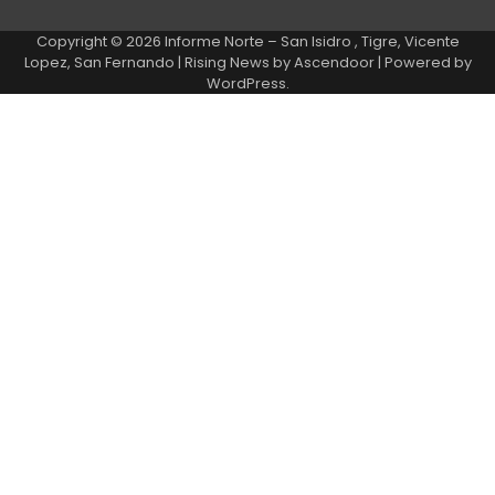
Copyright © 2026
Informe Norte – San Isidro , Tigre, Vicente
Lopez, San Fernando
| Rising News by
Ascendoor
| Powered by
WordPress
.