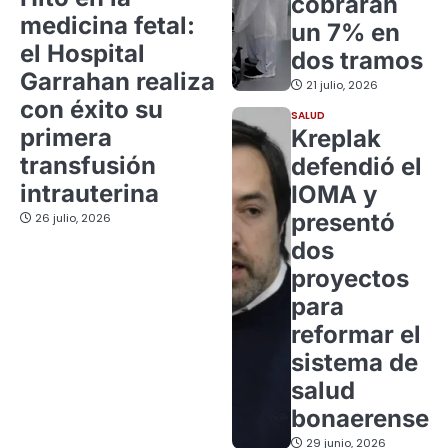
cobrarán
medicina fetal:
un 7% en
el Hospital
dos tramos
Garrahan realiza
21 julio, 2026
con éxito su
SALUD
primera
Kreplak
transfusión
defendió el
intrauterina
IOMA y
presentó
26 julio, 2026
dos
proyectos
para
reformar el
sistema de
salud
bonaerense
29 junio, 2026