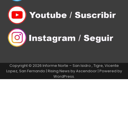
Copyright © 2026
Informe Norte – San Isidro , Tigre, Vicente
Lopez, San Fernando
| Rising News by
Ascendoor
| Powered by
WordPress
.