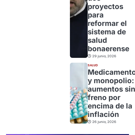
proyectos
para
reformar el
sistema de
salud
bonaerense
29 junio, 2026
SALUD
Medicament
y monopolio:
aumentos si
freno por
encima de la
inflación
26 junio, 2026