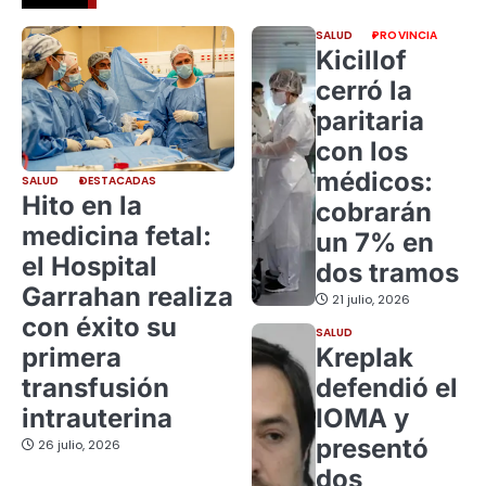
SALUD
PROVINCIA
Kicillof
cerró la
paritaria
con los
médicos:
SALUD
DESTACADAS
Hito en la
cobrarán
medicina fetal:
un 7% en
el Hospital
dos tramos
Garrahan realiza
21 julio, 2026
con éxito su
SALUD
primera
Kreplak
transfusión
defendió el
intrauterina
IOMA y
presentó
26 julio, 2026
dos