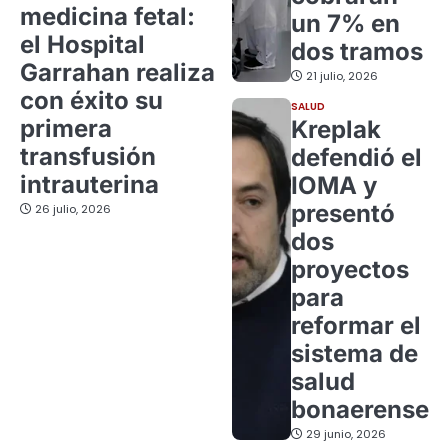
medicina fetal:
un 7% en
el Hospital
dos tramos
Garrahan realiza
21 julio, 2026
con éxito su
SALUD
primera
Kreplak
transfusión
defendió el
intrauterina
IOMA y
presentó
26 julio, 2026
dos
proyectos
para
reformar el
sistema de
salud
bonaerense
29 junio, 2026