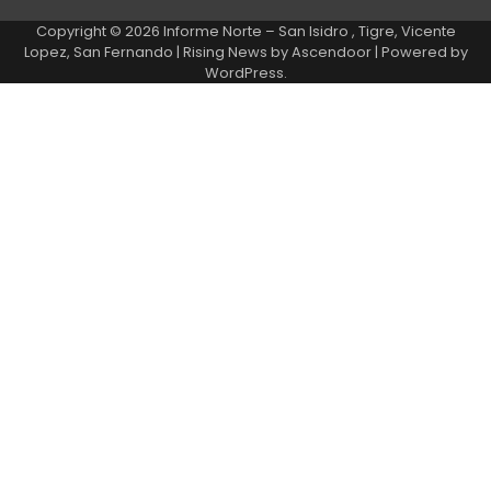
Copyright © 2026
Informe Norte – San Isidro , Tigre, Vicente
Lopez, San Fernando
| Rising News by
Ascendoor
| Powered by
WordPress
.