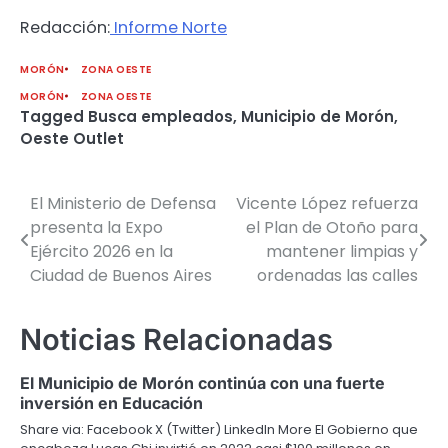
Redacción:
Informe Norte
MORÓN
ZONA OESTE
MORÓN
ZONA OESTE
Tagged
Busca empleados
,
Municipio de Morón
,
Oeste Outlet
El Ministerio de Defensa
Vicente López refuerza
Navegación
presenta la Expo
el Plan de Otoño para
de
Ejército 2026 en la
mantener limpias y
Ciudad de Buenos Aires
ordenadas las calles
entradas
Noticias Relacionadas
El Municipio de Morón continúa con una fuerte
inversión en Educación
Share via: Facebook X (Twitter) LinkedIn More El Gobierno que