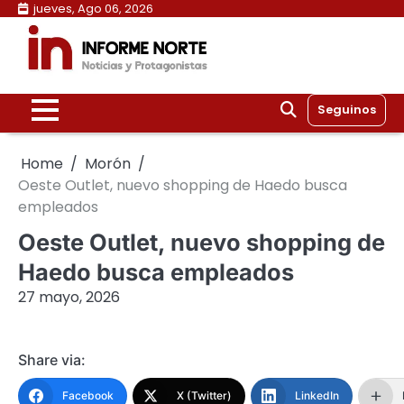
Skip
jueves, Ago 06, 2026
to
content
Seguinos
Home
Morón
Oeste Outlet, nuevo shopping de Haedo busca
empleados
Oeste Outlet, nuevo shopping de
Haedo busca empleados
27 mayo, 2026
Share via:
Facebook
X (Twitter)
LinkedIn