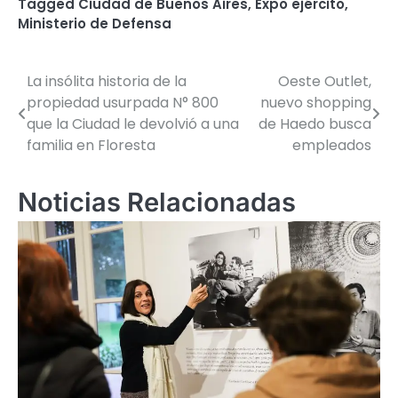
Tagged
Ciudad de Buenos Aires
,
Expo ejército
,
Ministerio de Defensa
La insólita historia de la
Oeste Outlet,
Navegación
propiedad usurpada N° 800
nuevo shopping
de
que la Ciudad le devolvió a una
de Haedo busca
familia en Floresta
empleados
entradas
Noticias Relacionadas