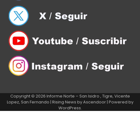
Copyright © 2026
Informe Norte – San Isidro , Tigre, Vicente
Lopez, San Fernando
| Rising News by
Ascendoor
| Powered by
WordPress
.