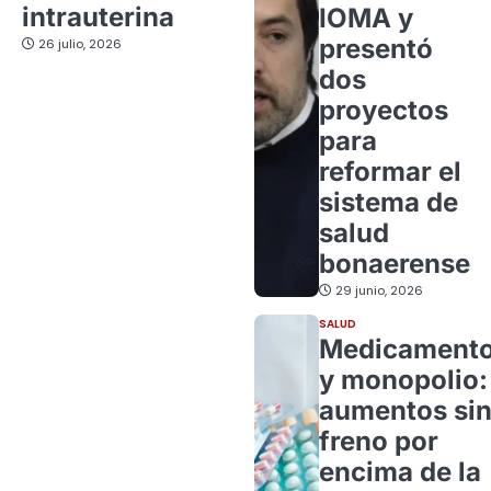
intrauterina
IOMA y
presentó
26 julio, 2026
dos
proyectos
para
reformar el
sistema de
salud
bonaerense
29 junio, 2026
SALUD
Medicament
y monopolio:
aumentos si
freno por
encima de la