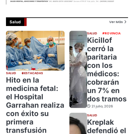
Salud
Ver Más
SALUD
PROVINCIA
Kicillof
cerró la
paritaria
con los
médicos:
SALUD
DESTACADAS
Hito en la
cobrarán
medicina fetal:
un 7% en
el Hospital
dos tramos
Garrahan realiza
21 julio, 2026
con éxito su
SALUD
primera
Kreplak
transfusión
defendió el