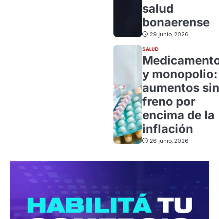
salud
bonaerense
29 junio, 2026
SALUD
Medicament
y monopolio:
aumentos si
freno por
encima de la
inflación
26 junio, 2026