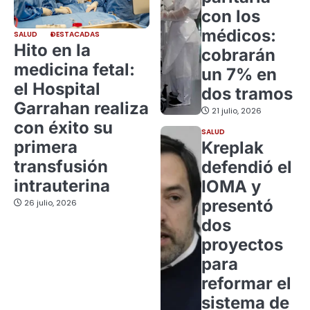
con los
médicos:
SALUD
DESTACADAS
Hito en la
cobrarán
medicina fetal:
un 7% en
el Hospital
dos tramos
Garrahan realiza
21 julio, 2026
con éxito su
SALUD
primera
Kreplak
transfusión
defendió el
intrauterina
IOMA y
presentó
26 julio, 2026
dos
proyectos
para
reformar el
sistema de