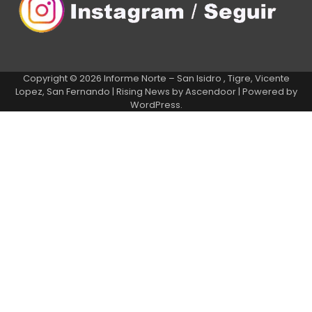
Copyright © 2026
Informe Norte – San Isidro , Tigre, Vicente
Lopez, San Fernando
| Rising News by
Ascendoor
| Powered by
WordPress
.