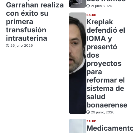
Garrahan realiza
21 julio, 2026
con éxito su
SALUD
primera
Kreplak
transfusión
defendió el
intrauterina
IOMA y
presentó
26 julio, 2026
dos
proyectos
para
reformar el
sistema de
salud
bonaerense
29 junio, 2026
SALUD
Medicament