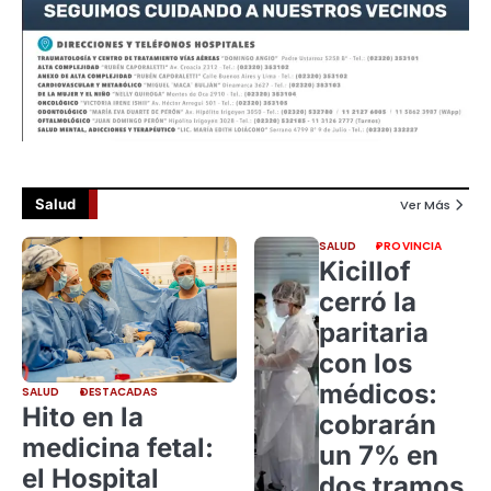
Salud
Ver Más
SALUD
PROVINCIA
Kicillof
cerró la
paritaria
con los
médicos:
SALUD
DESTACADAS
Hito en la
cobrarán
medicina fetal:
un 7% en
el Hospital
dos tramos